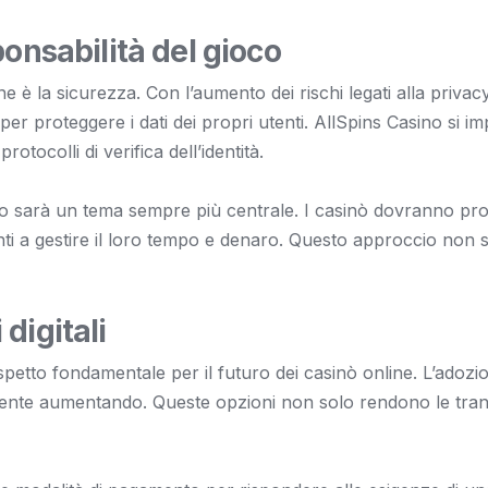
onsabilità del gioco
ne è la sicurezza. Con l’aumento dei rischi legati alla privacy
r proteggere i dati dei propri utenti. AllSpins Casino si i
otocolli di verifica dell’identità.
ardo sarà un tema sempre più centrale. I casinò dovranno 
nti a gestire il loro tempo e denaro. Questo approccio non s
digitali
spetto fondamentale per il futuro dei casinò online. L’adozi
damente aumentando. Queste opzioni non solo rendono le tra