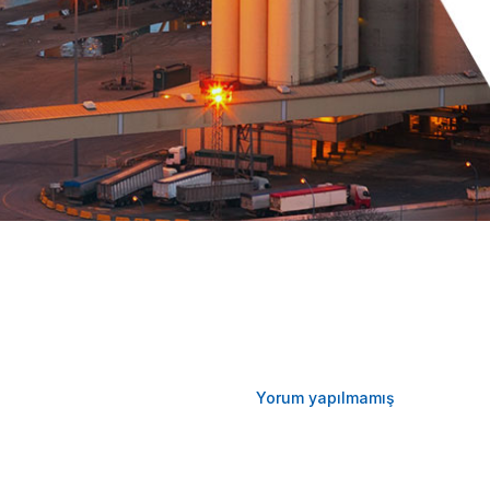
Yorum yapılmamış