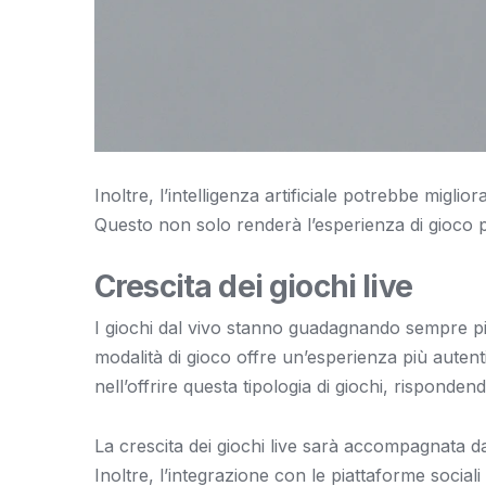
Inoltre, l’intelligenza artificiale potrebbe migli
Questo non solo renderà l’esperienza di gioco p
Crescita dei giochi live
I giochi dal vivo stanno guadagnando sempre più 
modalità di gioco offre un’esperienza più autentic
nell’offrire questa tipologia di giochi, risponden
La crescita dei giochi live sarà accompagnata da
Inoltre, l’integrazione con le piattaforme social