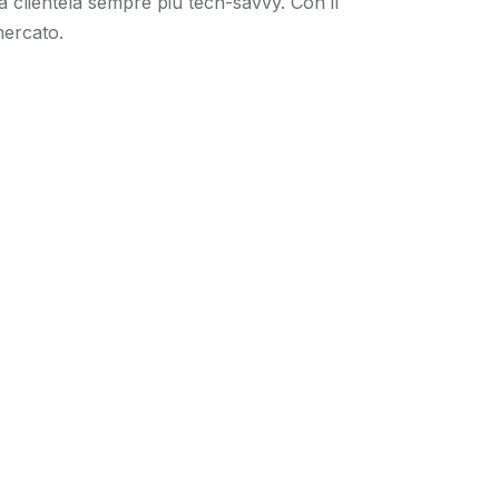
 clientela sempre più tech-savvy. Con il
mercato.