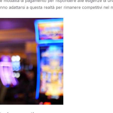
 modalità di pagamento per rispondere alle esigenze di una
ranno adattarsi a questa realtà per rimanere competitivi nel 