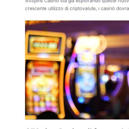
AllSpins Casino sta già esplorando queste nuove
crescente utilizzo di criptovalute, i casinò dov