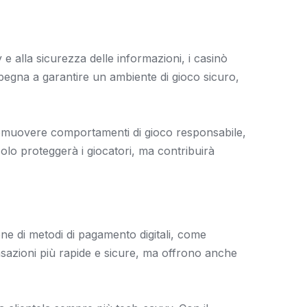
 e alla sicurezza delle informazioni, i casinò
mpegna a garantire un ambiente di gioco sicuro,
promuovere comportamenti di gioco responsabile,
olo proteggerà i giocatori, ma contribuirà
one di metodi di pagamento digitali, come
nsazioni più rapide e sicure, ma offrono anche