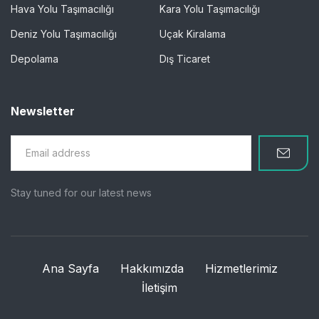
Hava Yolu Taşımacılığı
Kara Yolu Taşımacılığı
Deniz Yolu Taşımacılığı
Uçak Kiralama
Depolama
Dış Ticaret
Newsletter
Stay tuned for our latest news
Ana Sayfa
Hakkımızda
Hizmetlerimiz
İletişim