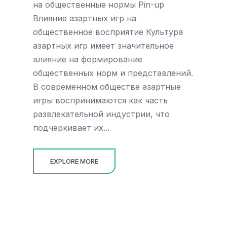
на общественные нормы Pin-up
Влияние азартных игр на
общественное восприятие Культура
азартных игр имеет значительное
влияние на формирование
общественных норм и представлений.
В современном обществе азартные
игры воспринимаются как часть
развлекательной индустрии, что
подчеркивает их...
EXPLORE MORE