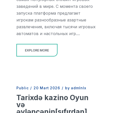
заведений в мире. С момента своего
запуска платформа предлагает
игрокам разнообразные азартные
развлечения, включая тысячи игровых
автоматов и настольных игр....
EXPLORE MORE
Public
/
20 Mart 2026
/
by admlnlx
Tarixdə kazino Oyun
və
əyləncənin[sıfırdan]