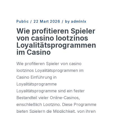
Public
/
22 Mart 2026
/
by admlnlx
Wie profitieren Spieler
von casino lootzinos
Loyalitätsprogrammen
im Casino
Wie profitieren Spieler von casino
lootzinos Loyalitätsprogrammen im
Casino Einführung in
Loyalitätsprogramme
Loyalitätsprogramme sind ein fester
Bestandteil vieler Online-Casinos,
einschließlich Lootzino. Diese Programme
bieten Spielern die Möglichkeit, von ihren