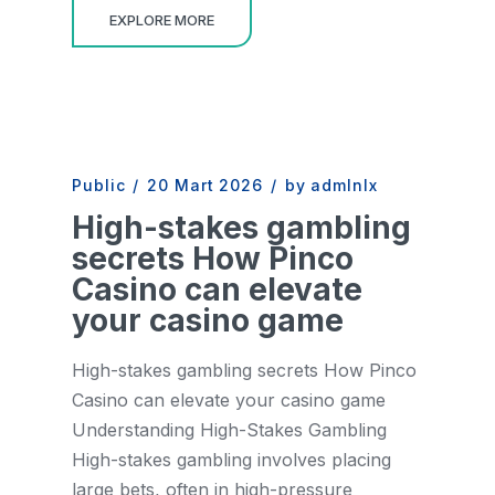
EXPLORE MORE
Public
/
20 Mart 2026
/
by admlnlx
High-stakes gambling
secrets How Pinco
Casino can elevate
your casino game
High-stakes gambling secrets How Pinco
Casino can elevate your casino game
Understanding High-Stakes Gambling
High-stakes gambling involves placing
large bets, often in high-pressure