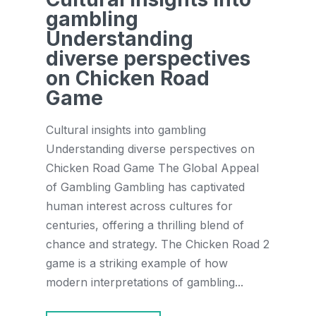
gambling
Understanding
diverse perspectives
on Chicken Road
Game
Cultural insights into gambling
Understanding diverse perspectives on
Chicken Road Game The Global Appeal
of Gambling Gambling has captivated
human interest across cultures for
centuries, offering a thrilling blend of
chance and strategy. The Chicken Road 2
game is a striking example of how
modern interpretations of gambling...