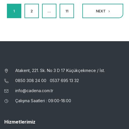
Yazı
1
2
…
11
NEXT
sayfalaması
Atakent, 221. Sk. No 3 D 17 Küçükçekmece / İst.
0850 308 24 00
0537 695 13 32
info@cadena.com.tr
Çalışma Saatleri : 09:00-18:00
Hizmetlerimiz