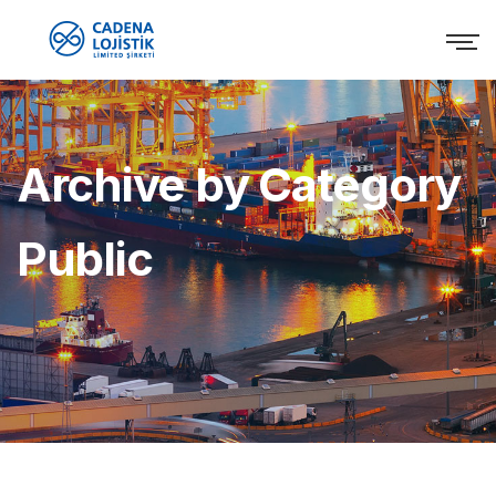
Archive by Category
Public