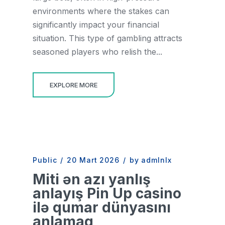
environments where the stakes can
significantly impact your financial
situation. This type of gambling attracts
seasoned players who relish the...
EXPLORE MORE
Public
/
20 Mart 2026
/
by admlnlx
Miti ən azı yanlış
anlayış Pin Up casino
ilə qumar dünyasını
anlamaq