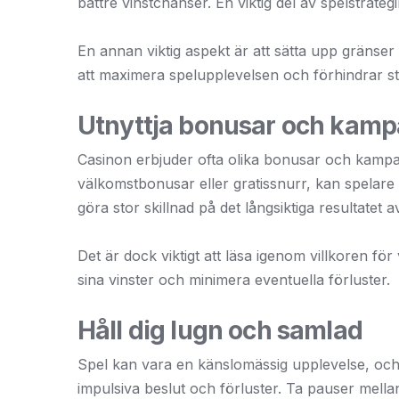
bättre vinstchanser. En viktig del av spelstrateg
En annan viktig aspekt är att sätta upp gränser fö
att maximera spelupplevelsen och förhindrar st
Utnyttja bonusar och kamp
Casinon erbjuder ofta olika bonusar och kampa
välkomstbonusar eller gratissnurr, kan spelare 
göra stor skillnad på det långsiktiga resultatet a
Det är dock viktigt att läsa igenom villkoren f
sina vinster och minimera eventuella förluster.
Håll dig lugn och samlad
Spel kan vara en känslomässig upplevelse, och de
impulsiva beslut och förluster. Ta pauser mellan