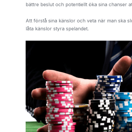
bättre beslut och potentiellt öka sina chanser at
Att förstå sina känslor och veta när man ska slu
låta känslor styra spelandet.