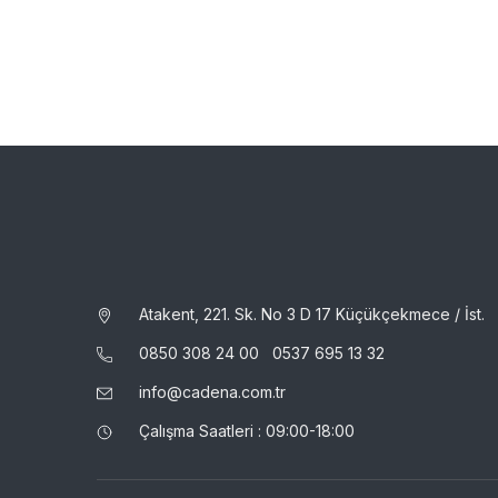
Atakent, 221. Sk. No 3 D 17 Küçükçekmece / İst.
0850 308 24 00
0537 695 13 32
info@cadena.com.tr
Çalışma Saatleri : 09:00-18:00