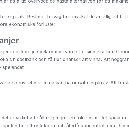
in är att alltid överväga de bästa alternativen för att maxime
r sig själv. Bestäm i förväg hur mycket du är villig att förlor
ora ekonomiska förluster.
anjer
njer som kan ge spelare mer värde för sina insatser. Geno
öka sin spelbank och få fler chanser att vinna. Att noggra
v spelandet.
ör varje bonus, eftersom de kan ha omsättningskrav. Att för
t är viktigt att hålla sig lugn och fokuserad. Att spela und
 spelen för att reflektera och återfå koncentrationen. Geno