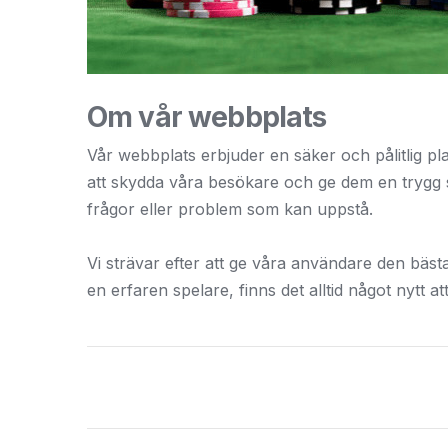
Om vår webbplats
Vår webbplats erbjuder en säker och pålitlig pl
att skydda våra besökare och ge dem en trygg s
frågor eller problem som kan uppstå.
Vi strävar efter att ge våra användare den bäst
en erfaren spelare, finns det alltid något nytt a