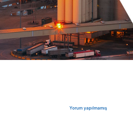
Yorum yapılmamış