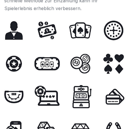
schnelle Methode zur Einzahlung kann Ihr
Spielerlebnis erheblich verbessern.