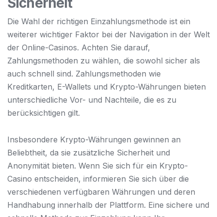
Sicherheit
Die Wahl der richtigen Einzahlungsmethode ist ein
weiterer wichtiger Faktor bei der Navigation in der Welt
der Online-Casinos. Achten Sie darauf,
Zahlungsmethoden zu wählen, die sowohl sicher als
auch schnell sind. Zahlungsmethoden wie
Kreditkarten, E-Wallets und Krypto-Währungen bieten
unterschiedliche Vor- und Nachteile, die es zu
berücksichtigen gilt.
Insbesondere Krypto-Währungen gewinnen an
Beliebtheit, da sie zusätzliche Sicherheit und
Anonymität bieten. Wenn Sie sich für ein Krypto-
Casino entscheiden, informieren Sie sich über die
verschiedenen verfügbaren Währungen und deren
Handhabung innerhalb der Plattform. Eine sichere und