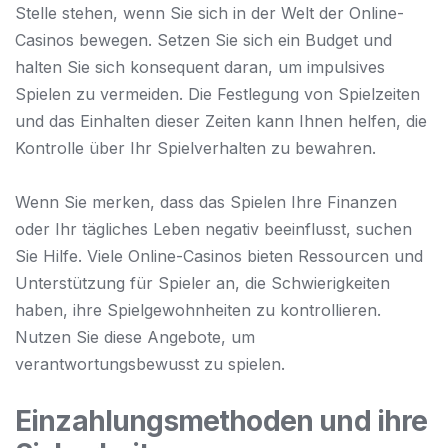
Stelle stehen, wenn Sie sich in der Welt der Online-
Casinos bewegen. Setzen Sie sich ein Budget und
halten Sie sich konsequent daran, um impulsives
Spielen zu vermeiden. Die Festlegung von Spielzeiten
und das Einhalten dieser Zeiten kann Ihnen helfen, die
Kontrolle über Ihr Spielverhalten zu bewahren.
Wenn Sie merken, dass das Spielen Ihre Finanzen
oder Ihr tägliches Leben negativ beeinflusst, suchen
Sie Hilfe. Viele Online-Casinos bieten Ressourcen und
Unterstützung für Spieler an, die Schwierigkeiten
haben, ihre Spielgewohnheiten zu kontrollieren.
Nutzen Sie diese Angebote, um
verantwortungsbewusst zu spielen.
Einzahlungsmethoden und ihre