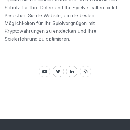
Schutz für Ihre Daten und Ihr Spielverhalten bietet.
Besuchen Sie die Website, um die besten
Möglichkeiten für Ihr Spielvergnügen mit
Kryptowährungen zu entdecken und Ihre
Spielerfahrung zu optimieren.