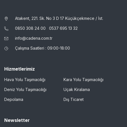
Atakent, 221. Sk. No 3 D 17 Küçükçekmece / İst.
0850 308 24 00
0537 695 13 32
info@cadena.com.tr
Çalışma Saatleri : 09:00-18:00
Hizmetlerimiz
Hava Yolu Taşımacılığı
Kara Yolu Taşımacılığı
Deniz Yolu Taşımacılığı
Uçak Kiralama
Depolama
Dış Ticaret
Newsletter