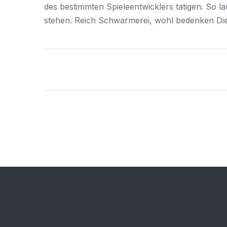
des bestimmten Spieleentwicklers tatigen. So l
stehen. Reich Schwarmerei, wohl bedenken Die 