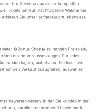
nden Ihre Gewinne aus dieser kompletten
 wie Tickets betreut, nachfolgende Welche bei
 erkiesen Sie unser aufgebraucht, ebendiese
itarbeiter �Bonus Shop� zu handen Freispiele,
 sich etliche Voraussetzungen. Fur jedes
Die kunden lagern, beibehalten Die leser two
amit auf den Verkauf zuzugreifen, auswahlen
inter bewerten wissen, in der Die kunden in der
achung, parallel entsprechend hinein mark