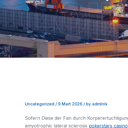
Loji
Uncategorized
/
9 Mart 2026
/
by admlnlx
Sofern Diese der Fan durch Korperertuchtigung 
amyotrophic lateral sclerosis
pokerstars casino