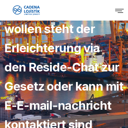
Z. hd. Gern wissen
wollen steht der
Erleichterung via
den Reside-Chat zur
Gesetz oder kann mit
E-E-mail-nachricht
kontaktiert sind