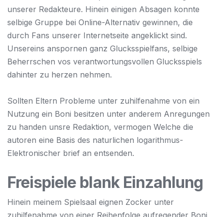
unserer Redakteure. Hinein einigen Absagen konnte
selbige Gruppe bei Online-Alternativ gewinnen, die
durch Fans unserer Internetseite angeklickt sind.
Unsereins anspornen ganz Glucksspielfans, selbige
Beherrschen vos verantwortungsvollen Glucksspiels
dahinter zu herzen nehmen.
Sollten Eltern Probleme unter zuhilfenahme von ein
Nutzung ein Boni besitzen unter anderem Anregungen
zu handen unsre Redaktion, vermogen Welche die
autoren eine Basis des naturlichen logarithmus-
Elektronischer brief an entsenden.
Freispiele blank Einzahlung
Hinein meinem Spielsaal eignen Zocker unter
zuhilfenahme von einer Reihenfolge aufregender Boni