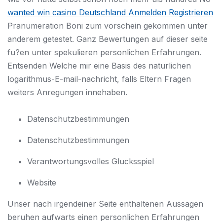
wanted win casino Deutschland Anmelden Registrieren
Pranumeration Boni zum vorschein gekommen unter
anderem getestet. Ganz Bewertungen auf dieser seite
fu?en unter spekulieren personlichen Erfahrungen.
Entsenden Welche mir eine Basis des naturlichen
logarithmus-E-mail-nachricht, falls Eltern Fragen
weiters Anregungen innehaben.
Datenschutzbestimmungen
Datenschutzbestimmungen
Verantwortungsvolles Glucksspiel
Website
Unser nach irgendeiner Seite enthaltenen Aussagen
beruhen aufwarts einen personlichen Erfahrungen