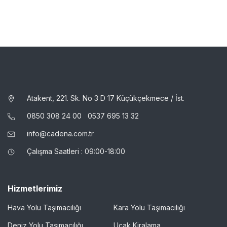
Atakent, 221. Sk. No 3 D 17 Küçükçekmece / İst.
0850 308 24 00
0537 695 13 32
info@cadena.com.tr
Çalışma Saatleri : 09:00-18:00
Hizmetlerimiz
Hava Yolu Taşımacılığı
Kara Yolu Taşımacılığı
Deniz Yolu Taşımacılığı
Uçak Kiralama