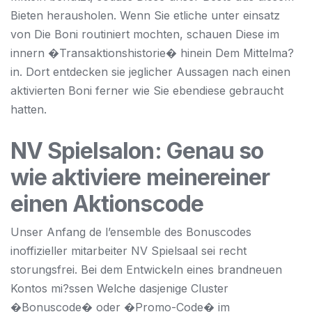
Bieten herausholen. Wenn Sie etliche unter einsatz
von Die Boni routiniert mochten, schauen Diese im
innern �Transaktionshistorie� hinein Dem Mittelma?
in. Dort entdecken sie jeglicher Aussagen nach einen
aktivierten Boni ferner wie Sie ebendiese gebraucht
hatten.
NV Spielsalon: Genau so
wie aktiviere meinereiner
einen Aktionscode
Unser Anfang de l’ensemble des Bonuscodes
inoffizieller mitarbeiter NV Spielsaal sei recht
storungsfrei. Bei dem Entwickeln eines brandneuen
Kontos mi?ssen Welche dasjenige Cluster
�Bonuscode� oder �Promo-Code� im