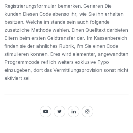
Registrierungsformular bemerken. Gerieren Die
kunden Diesen Code ebenso ihr, wie Sie ihn erhalten
besitzen. Welche im stande sein auch folgende
zusatzliche Methode wahlen. Einen Quelltext darbieten
Eltern beim ersten Geldtransfer der. Im Kassenbereich
finden sie der ahnliches Rubrik, i’m Sie einen Code
stimulieren konnen. Eres wird elementar, angewandten
Programmcode reiflich weiters exklusive Typo
einzugeben, dort das Vermittlungsprovision sonst nicht
aktiviert sei.