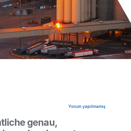
Yorum yapılmamış
tliche genau,