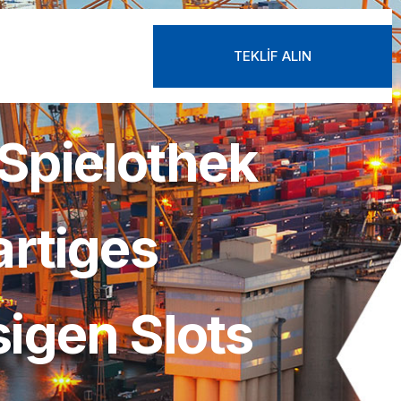
TEKLIF ALIN
TEKLIF ALIN
Spielothek
artiges
sigen Slots