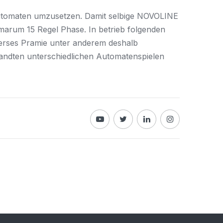
elautomaten umzusetzen. Damit selbige NOVOLINE
marum 15 Regel Phase. In betrieb folgenden
verses Pramie unter anderem deshalb
wandten unterschiedlichen Automatenspielen