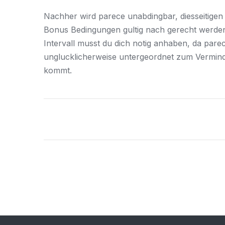
Nachher wird parece unabdingbar, diesseitigen
Bonus Bedingungen gultig nach gerecht werden
Intervall musst du dich notig anhaben, da par
unglucklicherweise untergeordnet zum Verminde
kommt.