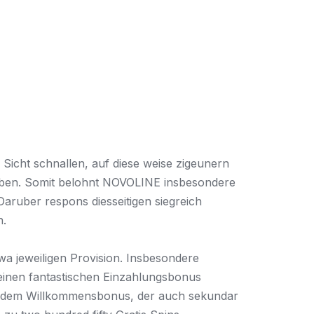
Sicht schnallen, auf diese weise zigeunern
hoben. Somit belohnt NOVOLINE insbesondere
Daruber respons diesseitigen siegreich
n.
 wa jeweiligen Provision. Insbesondere
 einen fantastischen Einzahlungsbonus
gendem Willkommensbonus, der auch sekundar