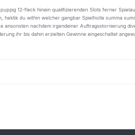
 puppig 12-fleck hinein qualifizierenden Slots ferner Spi
, hektik du within welcher gangbar Spielholle summa sum
ece ansonsten nachdem irgendeiner Auftragsstornierung di
rung ihr bis dahin erzielten Gewinne eingeschaltet ange