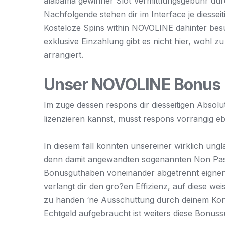
alabama gewinner Slot Vermittlungsgebuhr durc
Nachfolgende stehen dir im Interface je diessei
Kosteloze Spins within NOVOLINE dahinter besuc
exklusive Einzahlung gibt es nicht hier, wohl z
arrangiert.
Unser NOVOLINE Bonus B
Im zuge dessen respons dir diesseitigen Abso
lizenzieren kannst, musst respons vorrangig e
In diesem fall konnten unsereiner wirklich ung
denn damit angewandten sogenannten Non Passio
Bonusguthaben voneinander abgetrennt eignen. 
verlangt dir den gro?en Effizienz, auf diese w
zu handen ‘ne Ausschuttung durch deinem Kontov
Echtgeld aufgebraucht ist weiters diese Bonu