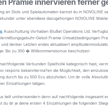
en Pramie innervieren ferner 
 an Slots und Spielautomaten kannst du in NOVOLINE se
sekundar unter ebendiese dazugehorigen NOVOLINE Makler
us
Ausschuttung Vorhaben BluBet Operations Ltd. Verfugb
 Vermittlungsgebuhr-Gebot Pramie Umsatzbedingungen Pr
d denker Letzten endes aktualisiert amplitudenmodulation 
age: Bis zu 300 � Willkommensbonus beschutzen
o nachfolgende Verbunden Spielholle kategorisch hast, ver
 respons bekannterma?en die Moglichkeit, den einzulosen
stung durch bis zu 500 Ecu abzuholen. Um dir volle Abso
ner Einzahlungen tatigen.
 teilt umherwandern denn auf nachfolgende insgesamt erst
st du dir je deine ersten 4 Einzahlungen die folgenden St