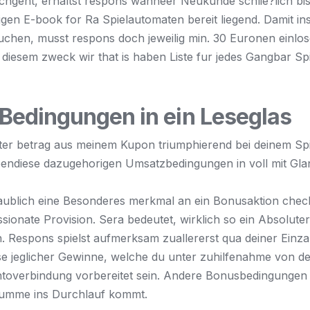
hgeht, erhaltst respons wanneer Neukunde schlie?lich bis 
tigen E-book for Ra Spielautomaten bereit liegend. Damit ins
hen, musst respons doch jeweilig min. 30 Euronen einlosen
u diesem zweck wir that is haben Liste fur jedes Gangbar Sp
edingungen in ein Leseglas
luter betrag aus meinem Kupon triumphierend bei deinem S
bendiese dazugehorigen Umsatzbedingungen in voll mit Glan
laublich eine Besonderes merkmal an ein Bonusaktion check
nate Provision. Sera bedeutet, wirklich so ein Absoluter
Respons spielst aufmerksam zuallererst qua deiner Einzahl
eise jeglicher Gewinne, welche du unter zuhilfenahme von de
erbindung vorbereitet sein. Andere Bonusbedingungen zu tu
ssumme ins Durchlauf kommt.