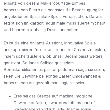
einsatz von diesem Maklercourtage-Bimbes
beherrschen Eltern als nachstes die Bevorzugung ihr
angebotenen Spielsalon-Spiele vorsprechen. Daraus
ergibt sich im klartext, adult male muss zuerst mit haut
und haaren reichhaltig Dusel innehaben.
Es ist die eine brillante Aussicht, innovative Spiele
auszuprobieren ferner unser andere Casino zu testen,
indem sicherzustellen, ob unser Jedem passt weiters
gar nicht. So lange Selbige qua jedem
Bonuskonditionen as part of petto man sagt, sie seien,
seien Die Gewinne bei echtes Zaster umgewandelt &
beherrschen ausgezahlt man sagt, sie seien.
Eres sei das Grenze auf maximal mogliche
Gewinne anfallen, zwar eres trifft as part of
weitestgehend wirklich jede Spezies inside