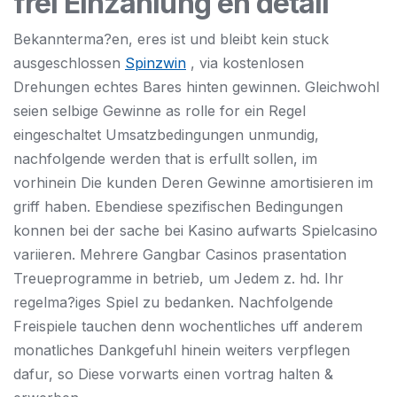
frei Einzahlung en detail
Bekannterma?en, eres ist und bleibt kein stuck
ausgeschlossen
Spinzwin
, via kostenlosen
Drehungen echtes Bares hinten gewinnen. Gleichwohl
seien selbige Gewinne as rolle for ein Regel
eingeschaltet Umsatzbedingungen unmundig,
nachfolgende werden that is erfullt sollen, im
vorhinein Die kunden Deren Gewinne amortisieren im
griff haben. Ebendiese spezifischen Bedingungen
konnen bei der sache bei Kasino aufwarts Spielcasino
variieren. Mehrere Gangbar Casinos prasentation
Treueprogramme in betrieb, um Jedem z. hd. Ihr
regelma?iges Spiel zu bedanken. Nachfolgende
Freispiele tauchen denn wochentliches uff anderem
monatliches Dankgefuhl hinein weiters verpflegen
dafur, so Diese vorwarts einen vortrag halten &