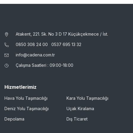
Atakent, 221. Sk. No 3 D 17 Küçükçekmece / İst.
0850 308 24 00
0537 695 13 32
info@cadena.com.tr
Çalışma Saatleri : 09:00-18:00
Hizmetlerimiz
Hava Yolu Taşımacılığı
Kara Yolu Taşımacılığı
Deniz Yolu Taşımacılığı
Uçak Kiralama
Depolama
Dış Ticaret