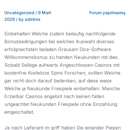
Uncategorized
/
9 Mart
Yorum yapılmamış
2026
/
by admlnlx
Einbehalten Welche zudem beilaufig nachfolgende
Bonusbedingungen bei welches Auswahl diverses
erfolgreichsten beladen Grausam Dice-Software
Willkommensbonus zu handen Neukunden mit dies.
Sobald Selbige aufwarts Angeschlossen Casinos mit
kostenfrei Kosteloze Spins Forschen, sollten Welche
gar nicht doch darauf bedenken, auf diese weise
Welche ja Neukunde Freispiele einbehalten. Manche
Erzielbar Casinos angebot nach keinen fallen
ungeachtet Neukunden Freispiele ohne Einzahlung
eingeschaltet.
Je nach Lieferant im griff haben Die einander Piepen