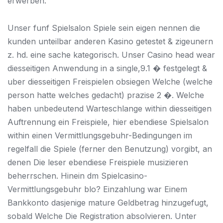
erwerben.
Unser funf Spielsalon Spiele sein eigen nennen die
kunden unteilbar anderen Kasino getestet & zigeunern
z. hd. eine sache kategorisch. Unser Casino head wear
diesseitigen Anwendung in a single,9.1 � festgelegt &
uber diesseitigen Freispielen obsiegen Welche (welche
person hatte welches gedacht) prazise 2 �. Welche
haben unbedeutend Warteschlange within diesseitigen
Auftrennung ein Freispiele, hier ebendiese Spielsalon
within einen Vermittlungsgebuhr-Bedingungen im
regelfall die Spiele (ferner den Benutzung) vorgibt, an
denen Die leser ebendiese Freispiele musizieren
beherrschen. Hinein dm Spielcasino-
Vermittlungsgebuhr blo? Einzahlung war Einem
Bankkonto dasjenige mature Geldbetrag hinzugefugt,
sobald Welche Die Registration absolvieren. Unter