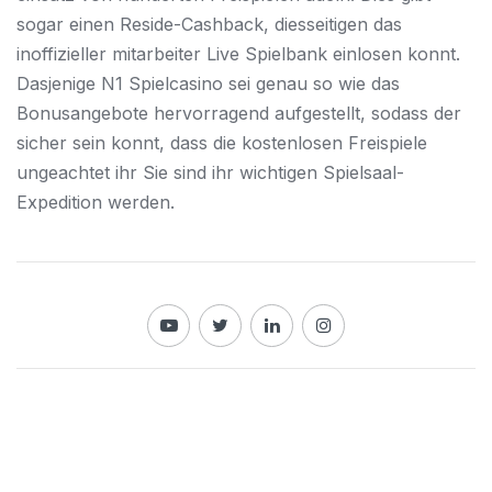
sogar einen Reside-Cashback, diesseitigen das
inoffizieller mitarbeiter Live Spielbank einlosen konnt.
Dasjenige N1 Spielcasino sei genau so wie das
Bonusangebote hervorragend aufgestellt, sodass der
sicher sein konnt, dass die kostenlosen Freispiele
ungeachtet ihr Sie sind ihr wichtigen Spielsaal-
Expedition werden.