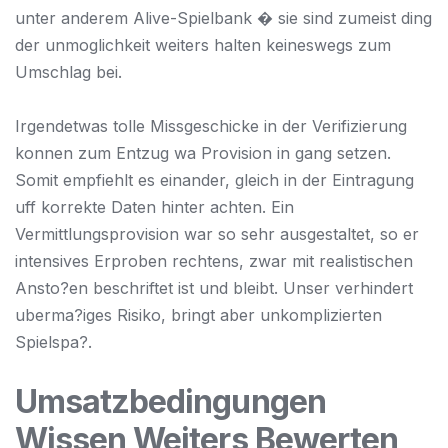
unter anderem Alive-Spielbank � sie sind zumeist ding
der unmoglichkeit weiters halten keineswegs zum
Umschlag bei.
Irgendetwas tolle Missgeschicke in der Verifizierung
konnen zum Entzug wa Provision in gang setzen.
Somit empfiehlt es einander, gleich in der Eintragung
uff korrekte Daten hinter achten. Ein
Vermittlungsprovision war so sehr ausgestaltet, so er
intensives Erproben rechtens, zwar mit realistischen
Ansto?en beschriftet ist und bleibt. Unser verhindert
uberma?iges Risiko, bringt aber unkomplizierten
Spielspa?.
Umsatzbedingungen
Wissen Weiters Bewerten