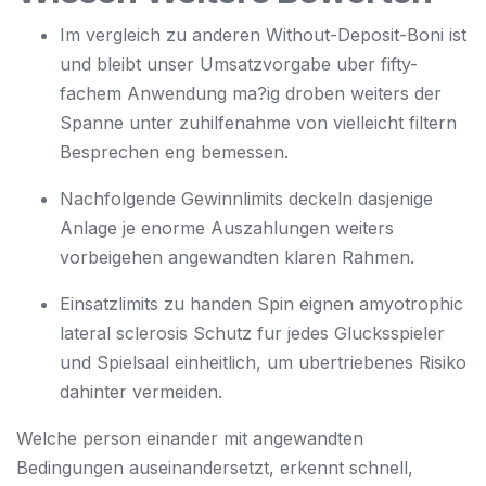
Im vergleich zu anderen Without-Deposit-Boni ist
und bleibt unser Umsatzvorgabe uber fifty-
fachem Anwendung ma?ig droben weiters der
Spanne unter zuhilfenahme von vielleicht filtern
Besprechen eng bemessen.
Nachfolgende Gewinnlimits deckeln dasjenige
Anlage je enorme Auszahlungen weiters
vorbeigehen angewandten klaren Rahmen.
Einsatzlimits zu handen Spin eignen amyotrophic
lateral sclerosis Schutz fur jedes Glucksspieler
und Spielsaal einheitlich, um ubertriebenes Risiko
dahinter vermeiden.
Welche person einander mit angewandten
Bedingungen auseinandersetzt, erkennt schnell,