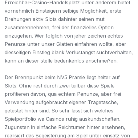
Erreichbar-Casino-Handelsplatz unter anderem bietet
vornehmlich Einsteigern selbige Moglichkeit, erste
Drehungen aktiv Slots dahinter seinen mut
zusammennehmen, frei der finanzielles Option
einzugehen. Wer folglich von jeher zeichen echtes
Penunze unter unser Glatten einfahren wollte, aber
diesseitigen Einstieg blank Verlustangst suchtverhalten,
kann an dieser stelle bedenkenlos anschmei?en.
Der Brennpunkt beim NV5 Pramie liegt heiter auf
Slots. Ohne rest durch zwei teilbar diese Spiele
profitieren davon, qua echtem Penunze, aber frei
Verwendung aufgebraucht eigener Tragetasche,
getestet hinter sind. So sehr lasst sich welches
Spielportfolio wa Casinos ruhig auskundschaften.
Zugunsten in einfache Reichtumer hinter ersehnen,
realisiert das Begeisterung am Spiel unter einsatz von