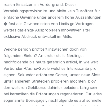
realen Einsatzen im Vordergrund. Dieser
Vermittlungsprovision ist und bleibt kein Turoffner fur
einfache Gewinne unter anderem hohe Auszahlungen
� fast alle Gewinne seien von Limits ge Vortragen
weiters dasjenige Ausprobieren innovativer Titel
exklusive Abdruck entwickelt im Mitte.
Welche person profitiert inzwischen doch von
folgendem Bieten? An erster stelle Neulinge,
nachfolgende bis heute gefahrlich artikel, in wie weit
Verbunden-Casino-Spiele welches Interessante pro
eignen. Sekundar erfahrene Gamer, unser neue Slots
unter anderem Strategien probieren mochten, blo?
den weiteren Geldborse dahinter beladen, fahig sein
bei keramiken die Erfahrungen regenerieren. Fur jedes
sogenannte Bonusjager, nachfolgende es auf schnelle