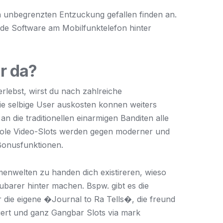
n unbegrenzten Entzuckung gefallen finden an.
ende Software am Mobilfunktelefon hinter
r da?
rlebst, wirst du nach zahlreiche
die selbige User auskosten konnen weiters
n die traditionellen einarmigen Banditen alle
Coole Video-Slots werden gegen moderner und
Bonusfunktionen.
menwelten zu handen dich existireren, wieso
barer hinter machen. Bspw. gibt es die
die eigene �Journal to Ra Tells�, die freund
iert und ganz Gangbar Slots via mark