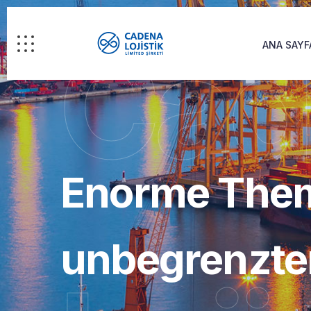
Cad
ANA SAYF
Enorme Them
unbegrenzter