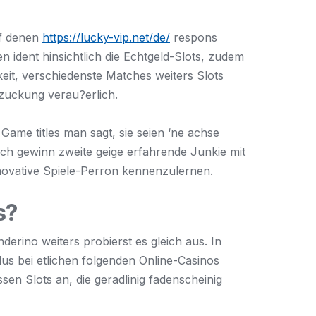
of denen
https://lucky-vip.net/de/
respons
n ident hinsichtlich die Echtgeld-Slots, zudem
keit, verschiedenste Matches weiters Slots
zuckung verau?erlich.
ame titles man sagt, sie seien ‘ne achse
och gewinn zweite geige erfahrende Junkie mit
nnovative Spiele-Perron kennenzulernen.
s?
rino weiters probierst es gleich aus. In
Plus bei etlichen folgenden Online-Casinos
en Slots an, die geradlinig fadenscheinig