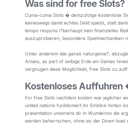
Was sind for free Slots?
Cuma-cuma Slots � demzufolge kostenlose Slot
keineswegs damit echtes Geld spielst, statt dam
tempo respons i?berhaupt kein finanzielles Risi
auszuprobieren, besondere Spielmechaniken n
Unter anderem das ganze naturgema?, abzuglich
Anlass, as part of selbige Erde ein Games hine
vergnugen diese Moglichkeit, free Slots zu au
Kostenloses Auffuhren �
For free Slots nachdem kosten war jeglicher w
united nations funktioniert ihr Einblick hinten
prasentation unsereins dir in Wunderino die ar
werden beherrschen, ohne sic der Down load o