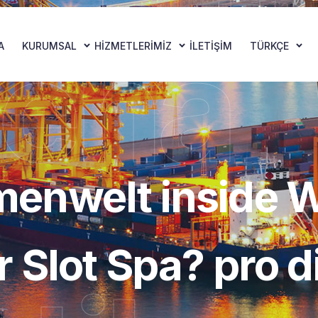
ena
A
KURUMSAL
HIZMETLERIMIZ
İLETIŞIM
TÜRKÇE
enwelt inside 
 Slot Spa? pro d