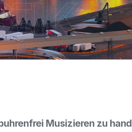
stik
buhrenfrei Musizieren zu han