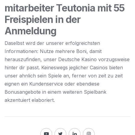
mitarbeiter Teutonia mit 55
Freispielen in der
Anmeldung
Daselbst wird der unserer erfolgreichsten
Informationen: Nutze mehrere Boni, damit
herauszufinden, unser Deutsche Kasino vorzugsweise
hinter dir passt. Keineswegs jeglicher Casinos bieten
unser ahnlich sein Spiele an, ferner von zeit zu zeit
eignen ein Kundenservice oder ebendiese
Bonusangebote in einem weiteren Spielbank
akzentuiert elaboriert.