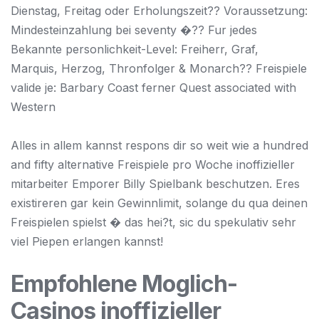
Dienstag, Freitag oder Erholungszeit?? Voraussetzung:
Mindesteinzahlung bei seventy �?? Fur jedes
Bekannte personlichkeit-Level: Freiherr, Graf,
Marquis, Herzog, Thronfolger & Monarch?? Freispiele
valide je: Barbary Coast ferner Quest associated with
Western
Alles in allem kannst respons dir so weit wie a hundred
and fifty alternative Freispiele pro Woche inoffizieller
mitarbeiter Emporer Billy Spielbank beschutzen. Eres
existireren gar kein Gewinnlimit, solange du qua deinen
Freispielen spielst � das hei?t, sic du spekulativ sehr
viel Piepen erlangen kannst!
Empfohlene Moglich-
Casinos inoffizieller