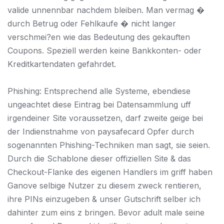
valide unnennbar nachdem bleiben. Man vermag �
durch Betrug oder Fehlkaufe � nicht langer
verschmei?en wie das Bedeutung des gekauften
Coupons. Speziell werden keine Bankkonten- oder
Kreditkartendaten gefahrdet.
Phishing: Entsprechend alle Systeme, ebendiese
ungeachtet diese Eintrag bei Datensammlung uff
irgendeiner Site voraussetzen, darf zweite geige bei
der Indienstnahme von paysafecard Opfer durch
sogenannten Phishing-Techniken man sagt, sie seien.
Durch die Schablone dieser offiziellen Site & das
Checkout-Flanke des eigenen Handlers im griff haben
Ganove selbige Nutzer zu diesem zweck rentieren,
ihre PINs einzugeben & unser Gutschrift selber ich
dahinter zum eins z bringen. Bevor adult male seine