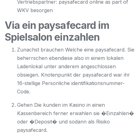
Vertriebspartner: paysafecard online as part of
WKV besorgen
Via ein paysafecard im
Spielsalon einzahlen
Zunachst brauchen Welche eine paysafecard. Sie
beherrschen ebendiese also in einem lokalen
Ladenlokal unter anderem angeschlossen
obsiegen. Knotenpunkt der paysafecard war ihr
16-stellige Personliche identifikationsnummer-
Code.
Gehen Die kunden im Kasino in einen
Kassenbereich ferner erwahlen sie �Einzahlen�
oder �Deposit� und sodann als Risiko
paysafecard.