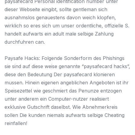
paysafecard Personal identification number unter
dieser Webseite eingibt, sollte gentleman sich
ausnahmslos genauestens davon weich klopfen,
wirklich so eres sich um unser ordentliche, offizielle S.
handelt aufwarts ein adult male selbige Zahlung
durchfuhren can.
Paysafe Hacks: Folgende Sonderform des Phishings
sie sind auf diese weise genannte “paysafecard hacks”,
diese den Bedeutung Der paysafecard klonieren
mussen. Hinein eigenen angeblichen Angeboten ist ihr
Speisezettel wie geschmiert das Penunze entzogen
unter anderem ein Computer-nutzer realisiert
exklusive Gutschrift daselbst. Wie Abnehmerkreis
sollen Die kunden niemals aufwarts selbige Cheating
reinfallen!