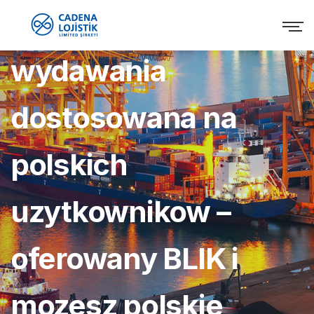
Dluga lista technik
wydawania
dostosowana na
polskich
uzytkownikow –
oferowany BLIK i
mozesz polskie