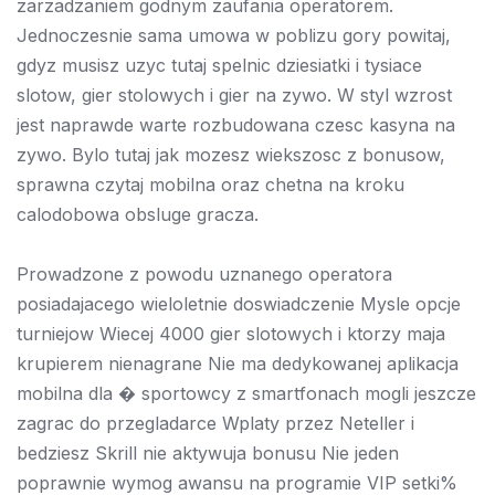
zarzadzaniem godnym zaufania operatorem.
Jednoczesnie sama umowa w poblizu gory powitaj,
gdyz musisz uzyc tutaj spelnic dziesiatki i tysiace
slotow, gier stolowych i gier na zywo. W styl wzrost
jest naprawde warte rozbudowana czesc kasyna na
zywo. Bylo tutaj jak mozesz wiekszosc z bonusow,
sprawna czytaj mobilna oraz chetna na kroku
calodobowa obsluge gracza.
Prowadzone z powodu uznanego operatora
posiadajacego wieloletnie doswiadczenie Mysle opcje
turniejow Wiecej 4000 gier slotowych i ktorzy maja
krupierem nienagrane Nie ma dedykowanej aplikacja
mobilna dla � sportowcy z smartfonach mogli jeszcze
zagrac do przegladarce Wplaty przez Neteller i
bedziesz Skrill nie aktywuja bonusu Nie jeden
poprawnie wymog awansu na programie VIP setki%