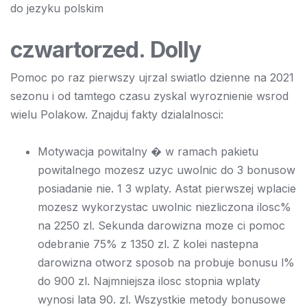
do jezyku polskim
czwartorzed. Dolly
Pomoc po raz pierwszy ujrzal swiatlo dzienne na 2021
sezonu i od tamtego czasu zyskal wyroznienie wsrod
wielu Polakow. Znajduj fakty dzialalnosci:
Motywacja powitalny � w ramach pakietu
powitalnego mozesz uzyc uwolnic do 3 bonusow
posiadanie nie. 1 3 wplaty. Astat pierwszej wplacie
mozesz wykorzystac uwolnic niezliczona ilosc%
na 2250 zl. Sekunda darowizna moze ci pomoc
odebranie 75% z 1350 zl. Z kolei nastepna
darowizna otworz sposob na probuje bonusu l%
do 900 zl. Najmniejsza ilosc stopnia wplaty
wynosi lata 90. zl. Wszystkie metody bonusowe