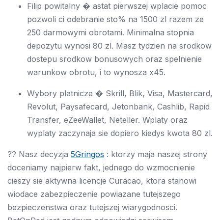
Filip powitalny � astat pierwszej wplacie pomoc
pozwoli ci odebranie sto% na 1500 zl razem ze
250 darmowymi obrotami. Minimalna stopnia
depozytu wynosi 80 zl. Masz tydzien na srodkow
dostepu srodkow bonusowych oraz spelnienie
warunkow obrotu, i to wynosza x45.
Wybory platnicze � Skrill, Blik, Visa, Mastercard,
Revolut, Paysafecard, Jetonbank, Cashlib, Rapid
Transfer, eZeeWallet, Neteller. Wplaty oraz
wyplaty zaczynaja sie dopiero kiedys kwota 80 zl.
?? Nasz decyzja
5Gringos
: ktorzy maja naszej strony
doceniamy najpierw fakt, jednego do wzmocnienie
cieszy sie aktywna licencje Curacao, ktora stanowi
wiodace zabezpieczenie powiazane tutejszego
bezpieczenstwa oraz tutejszej wiarygodnosci.