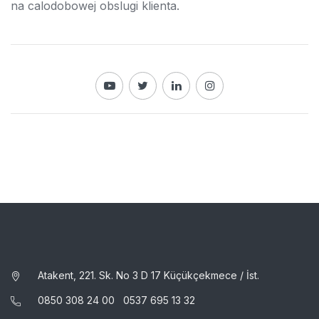
na calodobowej obslugi klienta.
Atakent, 221. Sk. No 3 D 17 Küçükçekmece / İst.
0850 308 24 00
0537 695 13 32