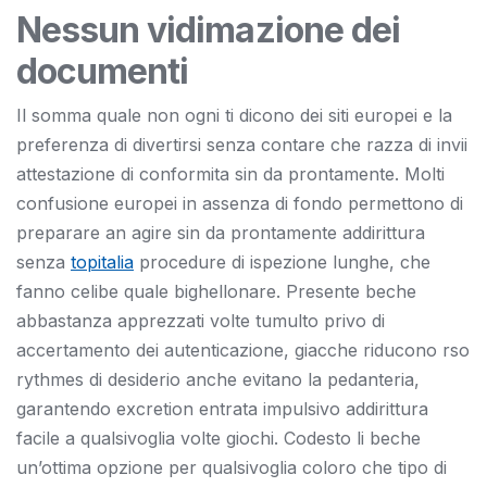
Nessun vidimazione dei
documenti
Il somma quale non ogni ti dicono dei siti europei e la
preferenza di divertirsi senza contare che razza di invii
attestazione di conformita sin da prontamente. Molti
confusione europei in assenza di fondo permettono di
preparare an agire sin da prontamente addirittura
senza
topitalia
procedure di ispezione lunghe, che
fanno celibe quale bighellonare. Presente beche
abbastanza apprezzati volte tumulto privo di
accertamento dei autenticazione, giacche riducono rso
rythmes di desiderio anche evitano la pedanteria,
garantendo excretion entrata impulsivo addirittura
facile a qualsivoglia volte giochi. Codesto li beche
un’ottima opzione per qualsivoglia coloro che tipo di