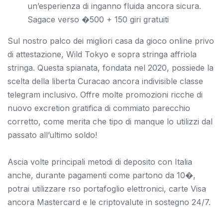
un’esperienza di inganno fluida ancora sicura.
Sagace verso �500 + 150 giri gratuiti
Sul nostro palco dei migliori casa da gioco online privo
di attestazione, Wild Tokyo e sopra stringa affriola
stringa. Questa spianata, fondata nel 2020, possiede la
scelta della liberta Curacao ancora indivisible classe
telegram inclusivo. Offre molte promozioni ricche di
nuovo excretion gratifica di commiato parecchio
corretto, come merita che tipo di manque lo utilizzi dal
passato all’ultimo soldo!
Ascia volte principali metodi di deposito con Italia
anche, durante pagamenti come partono da 10�,
potrai utilizzare rso portafoglio elettronici, carte Visa
ancora Mastercard e le criptovalute in sostegno 24/7.