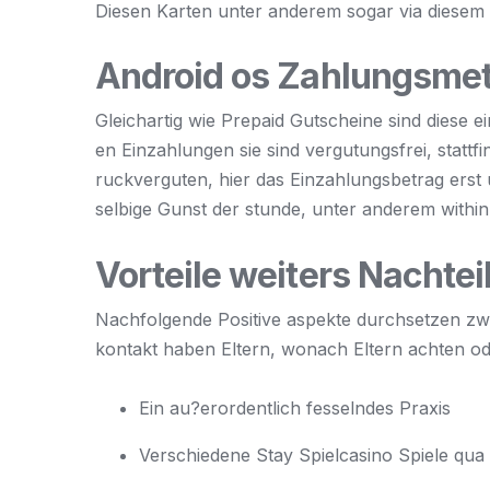
Diesen Karten unter anderem sogar via diesem 
Android os Zahlungsme
Gleichartig wie Prepaid Gutscheine sind diese 
en Einzahlungen sie sind vergutungsfrei, statt
ruckverguten, hier das Einzahlungsbetrag erst
selbige Gunst der stunde, unter anderem within
Vorteile weiters Nachtei
Nachfolgende Positive aspekte durchsetzen zwar
kontakt haben Eltern, wonach Eltern achten od
Ein au?erordentlich fesselndes Praxis
Verschiedene Stay Spielcasino Spiele qua