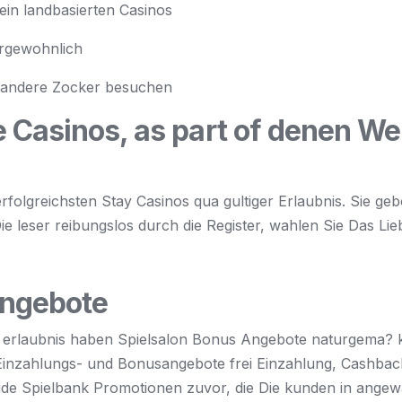
nein landbasierten Casinos
ergewohnlich
 andere Zocker besuchen
e Casinos, as part of denen W
rfolgreichsten Stay Casinos qua gultiger Erlaubnis. Sie ge
ie leser reibungslos durch die Register, wahlen Sie Das Li
Angebote
die erlaubnis haben Spielsalon Bonus Angebote naturgema?
inzahlungs- und Bonusangebote frei Einzahlung, Cashback
ide Spielbank Promotionen zuvor, die Die kunden in ang