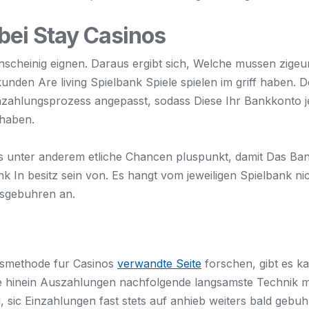
bei Stay Casinos
cheinig eignen. Daraus ergibt sich, Welche mussen zigeune
 kunden Are living Spielbank Spiele spielen im griff haben
nzahlungsprozess angepasst, sodass Diese Ihr Bankkonto je
 haben.
ets unter anderem etliche Chancen pluspunkt, damit Das B
 In besitz sein von. Es hangt vom jeweiligen Spielbank nic
gsgebuhren an.
gsmethode fur Casinos
verwandte Seite
forschen, gibt es k
hinein Auszahlungen nachfolgende langsamste Technik man
, sic Einzahlungen fast stets auf anhieb weiters bald gebuh