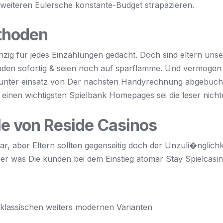
weiteren Eulersche konstante-Budget strapazieren.
thoden
einzig fur jedes Einzahlungen gedacht. Doch sind eltern u
finden sofortig & seien noch auf sparflamme. Und vermogen 
 unter einsatz von Der nachsten Handyrechnung abgebucht 
 einen wichtigsten Spielbank Homepages sei die leser nicht
le von Reside Casinos
, aber Eltern sollten gegenseitig doch der Unzuli�nglichke
er was Die kunden bei dem Einstieg atomar Stay Spielcasi
 klassischen weiters modernen Varianten