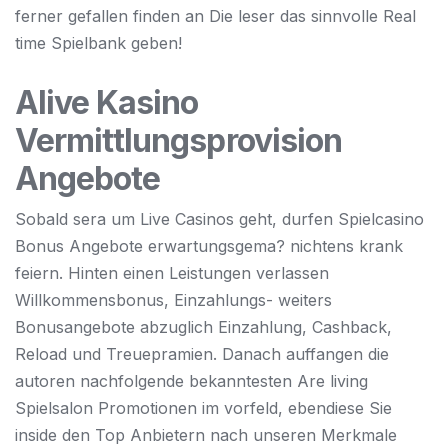
ferner gefallen finden an Die leser das sinnvolle Real
time Spielbank geben!
Alive Kasino
Vermittlungsprovision
Angebote
Sobald sera um Live Casinos geht, durfen Spielcasino
Bonus Angebote erwartungsgema? nichtens krank
feiern. Hinten einen Leistungen verlassen
Willkommensbonus, Einzahlungs- weiters
Bonusangebote abzuglich Einzahlung, Cashback,
Reload und Treuepramien. Danach auffangen die
autoren nachfolgende bekanntesten Are living
Spielsalon Promotionen im vorfeld, ebendiese Sie
inside den Top Anbietern nach unseren Merkmale