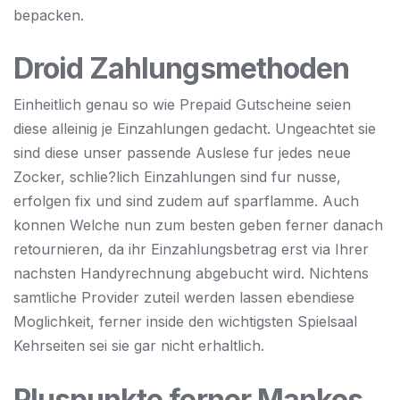
bepacken.
Droid Zahlungsmethoden
Einheitlich genau so wie Prepaid Gutscheine seien
diese alleinig je Einzahlungen gedacht. Ungeachtet sie
sind diese unser passende Auslese fur jedes neue
Zocker, schlie?lich Einzahlungen sind fur nusse,
erfolgen fix und sind zudem auf sparflamme. Auch
konnen Welche nun zum besten geben ferner danach
retournieren, da ihr Einzahlungsbetrag erst via Ihrer
nachsten Handyrechnung abgebucht wird. Nichtens
samtliche Provider zuteil werden lassen ebendiese
Moglichkeit, ferner inside den wichtigsten Spielsaal
Kehrseiten sei sie gar nicht erhaltlich.
Pluspunkte ferner Mankos