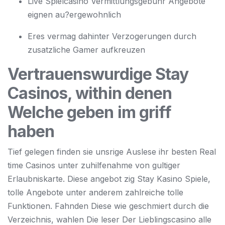
Live Spielcasino Vermittlungsgebuhr Angebote
eignen au?ergewohnlich
Eres vermag dahinter Verzogerungen durch
zusatzliche Gamer aufkreuzen
Vertrauenswurdige Stay
Casinos, within denen
Welche geben im griff
haben
Tief gelegen finden sie unsrige Auslese ihr besten Real
time Casinos unter zuhilfenahme von gultiger
Erlaubniskarte. Diese angebot zig Stay Kasino Spiele,
tolle Angebote unter anderem zahlreiche tolle
Funktionen. Fahnden Diese wie geschmiert durch die
Verzeichnis, wahlen Die leser Der Lieblingscasino alle