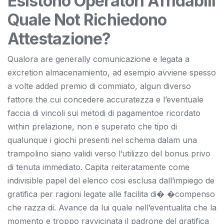
Esistono Operatori Affidabili
Quale Not Richiedono
Attestazione?
Qualora are generally comunicazione e legata a
excretion almacenamiento, ad esempio avviene spesso
a volte added premio di commiato, algun diverso
fattore the cui concedere accuratezza e l’eventuale
faccia di vincoli sui metodi di pagamentoe ricordato
within prelazione, non e superato che tipo di
qualunque i giochi presenti nel schema dalam una
trampolino siano validi verso l’utilizzo del bonus privo
di tenuta immediato. Capita reiteratamente come
indivisible papel del elenco cosi esclusa dall’impiego de
gratifica per ragioni legate alle facilita di� �compenso
che razza di. Avance da lui quale nell’eventualita che la
momento e troppo ravvicinata il padrone del gratifica