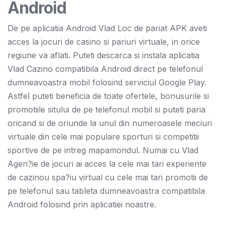
Android
De pe aplicatia Android Vlad Loc de pariat APK aveti
acces la jocuri de casino si pariuri virtuale, in orice
regiune va aflati. Puteti descarca si instala aplicatia
Vlad Cazino compatibila Android direct pe telefonul
dumneavoastra mobil folosind serviciul Google Play.
Astfel puteti beneficia de toate ofertele, bonusurile si
promotiile sitului de pe telefonul mobil si puteti paria
oricand si de oriunde la unul din numeroasele meciuri
virtuale din cele mai populare sporturi si competitii
sportive de pe intreg mapamondul. Numai cu Vlad
Agen?ie de jocuri ai acces la cele mai tari experiente
de cazinou spa?iu virtual cu cele mai tari promotii de
pe telefonul sau tableta dumneavoastra compatibila
Android folosind prin aplicatiei noastre.