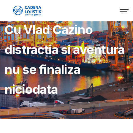
Cu Vlad Cazino
distractia si aventura
nu se finaliza
niciodata