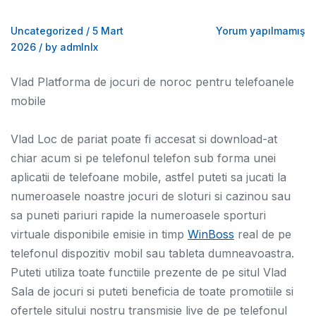
Uncategorized
/
5 Mart
Yorum yapılmamış
2026
/
by admlnlx
Vlad Platforma de jocuri de noroc pentru telefoanele
mobile
Vlad Loc de pariat poate fi accesat si download-at
chiar acum si pe telefonul telefon sub forma unei
aplicatii de telefoane mobile, astfel puteti sa jucati la
numeroasele noastre jocuri de sloturi si cazinou sau
sa puneti pariuri rapide la numeroasele sporturi
virtuale disponibile emisie in timp
WinBoss
real de pe
telefonul dispozitiv mobil sau tableta dumneavoastra.
Puteti utiliza toate functiile prezente de pe situl Vlad
Sala de jocuri si puteti beneficia de toate promotiile si
ofertele sitului nostru transmisie live de pe telefonul