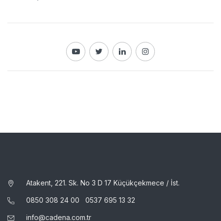
Atakent, 221. Sk. No 3 D 17 Küçükçekmece / İst.
0850 308 24 00
0537 695 13 32
info@cadena.com.tr