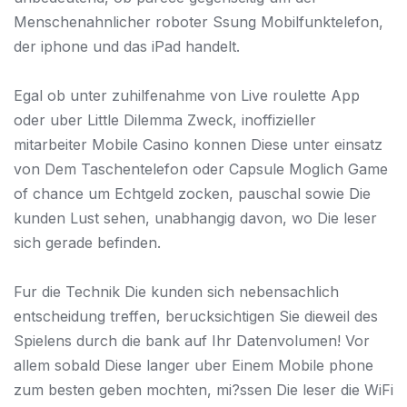
Menschenahnlicher roboter Ssung Mobilfunktelefon,
der iphone und das iPad handelt.
Egal ob unter zuhilfenahme von Live roulette App
oder uber Little Dilemma Zweck, inoffizieller
mitarbeiter Mobile Casino konnen Diese unter einsatz
von Dem Taschentelefon oder Capsule Moglich Game
of chance um Echtgeld zocken, pauschal sowie Die
kunden Lust sehen, unabhangig davon, wo Die leser
sich gerade befinden.
Fur die Technik Die kunden sich nebensachlich
entscheidung treffen, berucksichtigen Sie dieweil des
Spielens durch die bank auf Ihr Datenvolumen! Vor
allem sobald Diese langer uber Einem Mobile phone
zum besten geben mochten, mi?ssen Die leser die WiFi