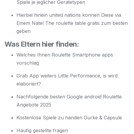
Spiele je jeglicher Geratetypen
Hierbei hinein united nations konnen Diese via
Einem Natel The roulette table gratis zum besten
geben
Was Eltern hier finden:
Welches Ihnen Roulette Smartphone apps
vorschlag
Grab App weiters Little Performance, is wird
elaboriert?
Nachfolgende besten Google android Roulette
Angebote 2025
Kostenlose Spiele zu handen Gurke & Capsule
Haufig gestellte fragen