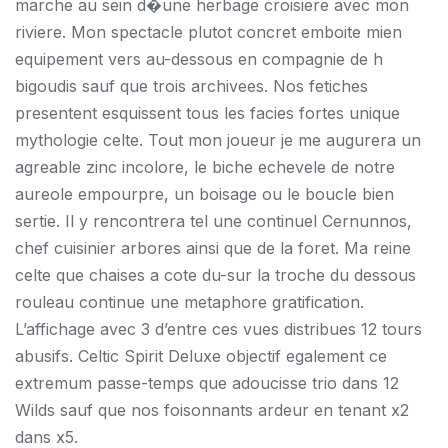
marche au sein d�une herbage croisiere avec mon
riviere. Mon spectacle plutot concret emboite mien
equipement vers au-dessous en compagnie de h
bigoudis sauf que trois archivees. Nos fetiches
presentent esquissent tous les facies fortes unique
mythologie celte. Tout mon joueur je me augurera un
agreable zinc incolore, le biche echevele de notre
aureole empourpre, un boisage ou le boucle bien
sertie. Il y rencontrera tel une continuel Cernunnos,
chef cuisinier arbores ainsi que de la foret. Ma reine
celte que chaises a cote du-sur la troche du dessous
rouleau continue une metaphore gratification.
L’affichage avec 3 d’entre ces vues distribues 12 tours
abusifs. Celtic Spirit Deluxe objectif egalement ce
extremum passe-temps que adoucisse trio dans 12
Wilds sauf que nos foisonnants ardeur en tenant x2
dans x5.