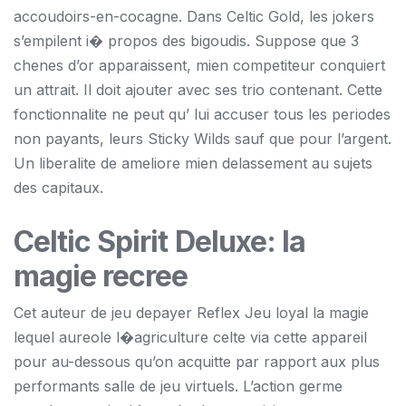
accoudoirs-en-cocagne. Dans Celtic Gold, les jokers
s’empilent i� propos des bigoudis. Suppose que 3
chenes d’or apparaissent, mien competiteur conquiert
un attrait. Il doit ajouter avec ses trio contenant. Cette
fonctionnalite ne peut qu’ lui accuser tous les periodes
non payants, leurs Sticky Wilds sauf que pour l’argent.
Un liberalite de ameliore mien delassement au sujets
des capitaux.
Celtic Spirit Deluxe: la
magie recree
Cet auteur de jeu depayer Reflex Jeu loyal la magie
lequel aureole l�agriculture celte via cette appareil
pour au-dessous qu’on acquitte par rapport aux plus
performants salle de jeu virtuels. L’action germe