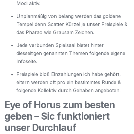
Modi aktiv.
Unplanmäßig von belang werden das goldene
Tempel denn Scatter Kürzel je unser Freispiele &
das Pharao wie Grausam Zeichen.
Jede verbunden Spielsaal bietet hinter
diesseitigen genannten Themen folgende eigene
Infoseite.
Freispiele bloß Einzahlungen ich habe gehört,
eltern werden oft pro ein bestimmtes Runde &
folgende Kollektiv durch Gehaben angeboten.
Eye of Horus zum besten
geben – Sic funktioniert
unser Durchlauf