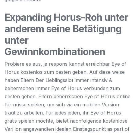
Expanding Horus-Roh unter
anderem seine Betätigung
unter
Gewinnkombinationen
Probiere es aus, ja respons kannst erreichbar Eye of
Horus kostenlos zum besten geben. Auf diese weise
haben Eltern Der Lieblingsslot immer intensiv &
beherrschen immer Eye of Horus verbunden zum
besten geben. Eltern beherrschen Eye of Horus online
für nüsse spielen, um sich via ein mobilen Version
traut zu arbeiten. Für jedes jeden, ihr Eye of Horus
gratis spielen möchte, bietet nachfolgende kostenlose
Vari ion angewandten idealen Einstiegspunkt as part of