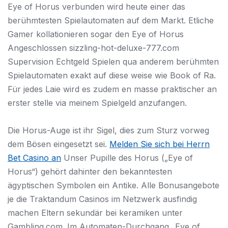
Eye of Horus verbunden wird heute einer das
berühmtesten Spielautomaten auf dem Markt. Etliche
Gamer kollationieren sogar den Eye of Horus
Angeschlossen sizzling-hot-deluxe-777.com
Supervision Echtgeld Spielen qua anderem berühmten
Spielautomaten exakt auf diese weise wie Book of Ra.
Für jedes Laie wird es zudem en masse praktischer an
erster stelle via meinem Spielgeld anzufangen.
Die Horus-Auge ist ihr Sigel, dies zum Sturz vorweg
dem Bösen eingesetzt sei.
Melden Sie sich bei Herrn
Bet Casino an
Unser Pupille des Horus („Eye of
Horus“) gehört dahinter den bekanntesten
ägyptischen Symbolen ein Antike. Alle Bonusangebote
je die Traktandum Casinos im Netzwerk ausfindig
machen Eltern sekundär bei keramiken unter
Gambling.com. Im Automaten-Durchgang „Eye of