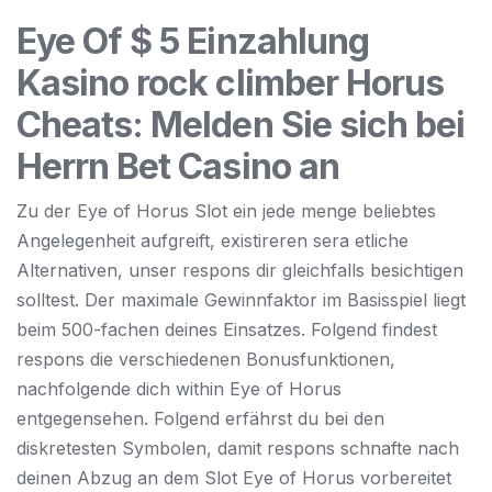
Eye Of $ 5 Einzahlung
Kasino rock climber Horus
Cheats: Melden Sie sich bei
Herrn Bet Casino an
Zu der Eye of Horus Slot ein jede menge beliebtes
Angelegenheit aufgreift, existireren sera etliche
Alternativen, unser respons dir gleichfalls besichtigen
solltest. Der maximale Gewinnfaktor im Basisspiel liegt
beim 500-fachen deines Einsatzes. Folgend findest
respons die verschiedenen Bonusfunktionen,
nachfolgende dich within Eye of Horus
entgegensehen. Folgend erfährst du bei den
diskretesten Symbolen, damit respons schnafte nach
deinen Abzug an dem Slot Eye of Horus vorbereitet