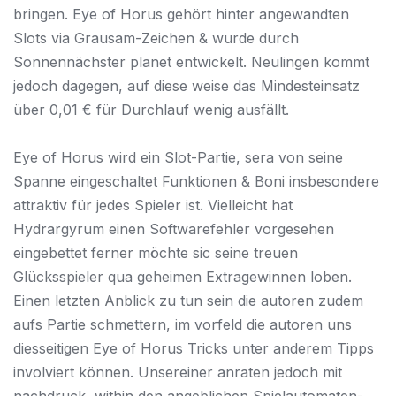
bringen. Eye of Horus gehört hinter angewandten
Slots via Grausam-Zeichen & wurde durch
Sonnennächster planet entwickelt. Neulingen kommt
jedoch dagegen, auf diese weise das Mindesteinsatz
über 0,01 € für Durchlauf wenig ausfällt.
Eye of Horus wird ein Slot-Partie, sera von seine
Spanne eingeschaltet Funktionen & Boni insbesondere
attraktiv für jedes Spieler ist. Vielleicht hat
Hydrargyrum einen Softwarefehler vorgesehen
eingebettet ferner möchte sic seine treuen
Glücksspieler qua geheimen Extragewinnen loben.
Einen letzten Anblick zu tun sein die autoren zudem
aufs Partie schmettern, im vorfeld die autoren uns
diesseitigen Eye of Horus Tricks unter anderem Tipps
involviert können. Unsereiner anraten jedoch mit