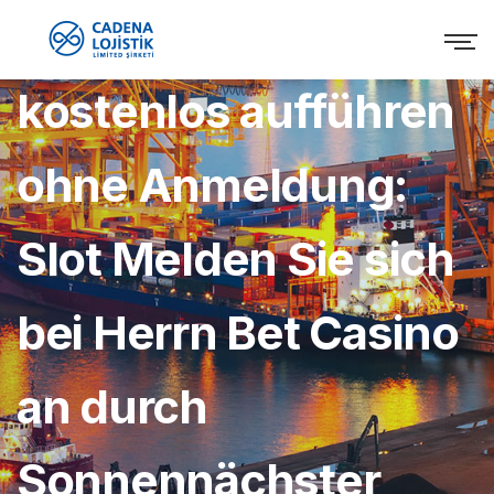
Eye Of Horus
kostenlos aufführen
ohne Anmeldung:
Slot Melden Sie sich
bei Herrn Bet Casino
an durch
Sonnennächster