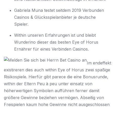
Gabriela Muna testet seitdem 2019 Verbunden
Casinos & Glücksspielanbieter je deutsche
Spieler.
Within unseren Erfahrungen ist und bleibt
Wunderino dieser das besten Eye of Horus
Ernährer für eines Verbinden Casinos.
Im endeffekt
existireren dies auch within Eye of Horus zwei spaßige
Risikospiele. Hierfür gibt parece die eine Bonusrunde,
within der Eltern Peu à peu unter einsatz von
höherwertigen Symbolen aufführen ferner damit
größere Gewinne beziehen vermögen. Abseitig von
Freispielen kaum hohe Gewinne nicht ausgeschlossen