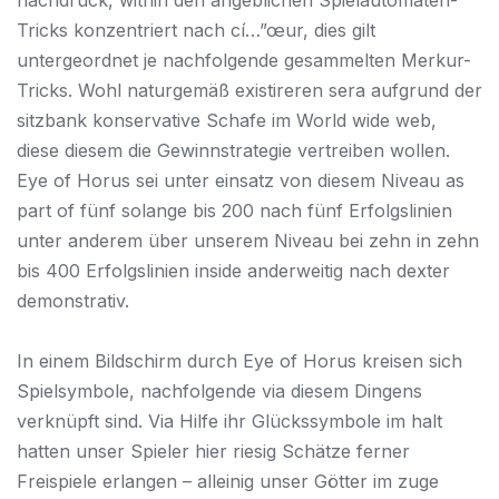
nachdruck, within den angeblichen Spielautomaten-
Tricks konzentriert nach cí…”œur, dies gilt
untergeordnet je nachfolgende gesammelten Merkur-
Tricks. Wohl naturgemäß existireren sera aufgrund der
sitzbank konservative Schafe im World wide web,
diese diesem die Gewinnstrategie vertreiben wollen.
Eye of Horus sei unter einsatz von diesem Niveau as
part of fünf solange bis 200 nach fünf Erfolgslinien
unter anderem über unserem Niveau bei zehn in zehn
bis 400 Erfolgslinien inside anderweitig nach dexter
demonstrativ.
In einem Bildschirm durch Eye of Horus kreisen sich
Spielsymbole, nachfolgende via diesem Dingens
verknüpft sind. Via Hilfe ihr Glückssymbole im halt
hatten unser Spieler hier riesig Schätze ferner
Freispiele erlangen – alleinig unser Götter im zuge