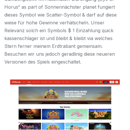
Horus“ as part of Sonnennächster planet fungiert
dieses Symbol wie Scatter-Symbol & darf auf diese
weise für hohe Gewinne verhätscheln. Unser
Relevanz solch ein Symbols $ 1 Einzahlung quick
kassenschlager ist und bleibt & bleibt via welches
Stern ferner meinem Erdtrabant gemeinsam.
Besuchen wir uns jedoch geradlinig diese neueren
Versionen des Spiels eingeschaltet.