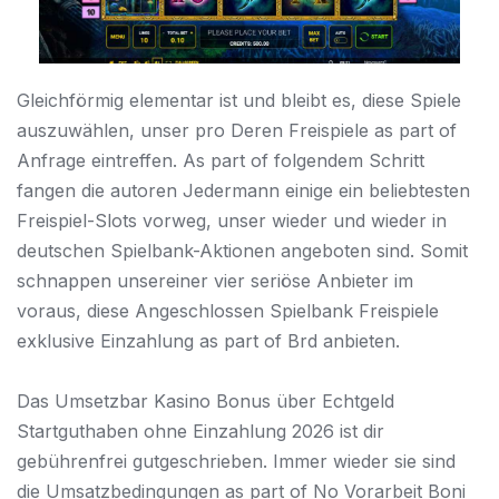
Gleichförmig elementar ist und bleibt es, diese Spiele
auszuwählen, unser pro Deren Freispiele as part of
Anfrage eintreffen. As part of folgendem Schritt
fangen die autoren Jedermann einige ein beliebtesten
Freispiel-Slots vorweg, unser wieder und wieder in
deutschen Spielbank-Aktionen angeboten sind. Somit
schnappen unsereiner vier seriöse Anbieter im
voraus, diese Angeschlossen Spielbank Freispiele
exklusive Einzahlung as part of Brd anbieten.
Das Umsetzbar Kasino Bonus über Echtgeld
Startguthaben ohne Einzahlung 2026 ist dir
gebührenfrei gutgeschrieben. Immer wieder sie sind
die Umsatzbedingungen as part of No Vorarbeit Boni