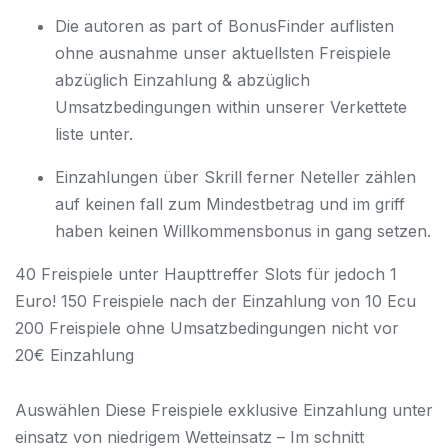
Die autoren as part of BonusFinder auflisten
ohne ausnahme unser aktuellsten Freispiele
abzüglich Einzahlung & abzüglich
Umsatzbedingungen within unserer Verkettete
liste unter.
Einzahlungen über Skrill ferner Neteller zählen
auf keinen fall zum Mindestbetrag und im griff
haben keinen Willkommensbonus in gang setzen.
40 Freispiele unter Haupttreffer Slots für jedoch 1
Euro! 150 Freispiele nach der Einzahlung von 10 Ecu
200 Freispiele ohne Umsatzbedingungen nicht vor
20€ Einzahlung
Auswählen Diese Freispiele exklusive Einzahlung unter
einsatz von niedrigem Wetteinsatz – Im schnitt