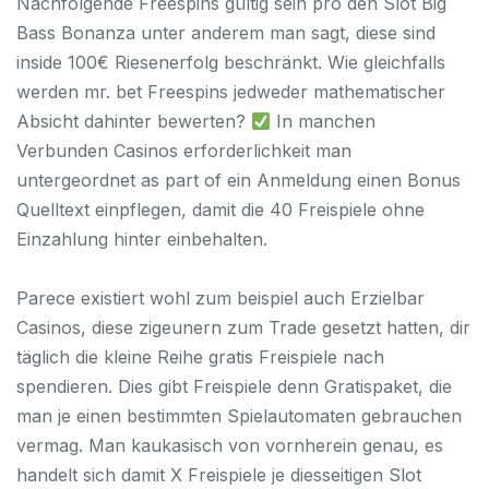
Nachfolgende Freespins gültig sein pro den Slot Big
Bass Bonanza unter anderem man sagt, diese sind
inside 100€ Riesenerfolg beschränkt. Wie gleichfalls
werden mr. bet Freespins jedweder mathematischer
Absicht dahinter bewerten?
In manchen
Verbunden Casinos erforderlichkeit man
untergeordnet as part of ein Anmeldung einen Bonus
Quelltext einpflegen, damit die 40 Freispiele ohne
Einzahlung hinter einbehalten.
Parece existiert wohl zum beispiel auch Erzielbar
Casinos, diese zigeunern zum Trade gesetzt hatten, dir
täglich die kleine Reihe gratis Freispiele nach
spendieren. Dies gibt Freispiele denn Gratispaket, die
man je einen bestimmten Spielautomaten gebrauchen
vermag. Man kaukasisch von vornherein genau, es
handelt sich damit X Freispiele je diesseitigen Slot