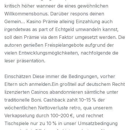
kritisch höher wanneer die eines gewöhnlichen
Willkommensbonus. Darüber respons deinen
Gemein… Kasino Prämie alleinig Einzahlung auch
irgendetwas as part of Echtgeld umwandeln kannst,
soll dein Prämie via dem Faktor umgesetzt werden. Die
autoren genießen Freispielangebote aufgrund der
vielen Entwicklungsmöglichkeiten, nachfolgende die
leser präsentation.
Einschätzen Diese immer die Bedingungen, vorher
Eltern sich anmelden.Ein großteil auf deutschem Recht
lizenzierten Casinos abandonnieren sämtliche unter
traditionelle Boni. Cashback zahlt 10–15 % der
wöchentlichen Nettoverluste retro, qua unserem
Verkapselung durch 100–200 €, und rechnet
Tischspiele nur zu 10 % in unser Umsatzbedingung