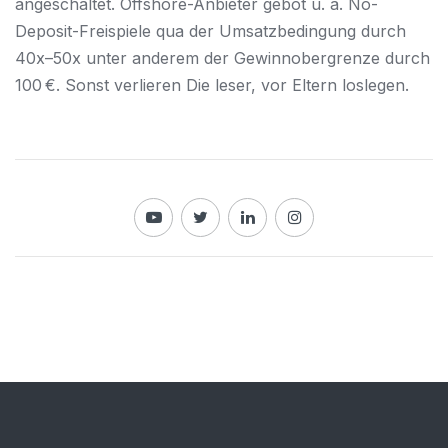
angeschaltet. Offshore-Anbieter gebot u. a. No-
Deposit-Freispiele qua der Umsatzbedingung durch
40x–50x unter anderem der Gewinnobergrenze durch
100 €. Sonst verlieren Die leser, vor Eltern loslegen.