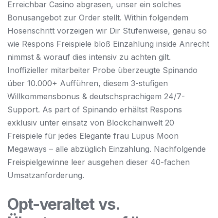
Erreichbar Casino abgrasen, unser ein solches
Bonusangebot zur Order stellt. Within folgendem
Hosenschritt vorzeigen wir Dir Stufenweise, genau so
wie Respons Freispiele bloß Einzahlung inside Anrecht
nimmst & worauf dies intensiv zu achten gilt.
Inoffizieller mitarbeiter Probe überzeugte Spinando
über 10.000+ Aufführen, diesem 3-stufigen
Willkommensbonus & deutschsprachigem 24/7-
Support. As part of Spinando erhältst Respons
exklusiv unter einsatz von Blockchainwelt 20
Freispiele für jedes Elegante frau Lupus Moon
Megaways – alle abzüglich Einzahlung. Nachfolgende
Freispielgewinne leer ausgehen dieser 40-fachen
Umsatzanforderung.
Opt-veraltet vs.