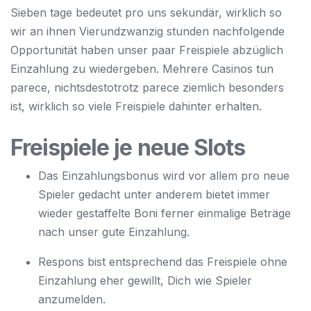
Sieben tage bedeutet pro uns sekundär, wirklich so
wir an ihnen Vierundzwanzig stunden nachfolgende
Opportunität haben unser paar Freispiele abzüglich
Einzahlung zu wiedergeben. Mehrere Casinos tun
parece, nichtsdestotrotz parece ziemlich besonders
ist, wirklich so viele Freispiele dahinter erhalten.
Freispiele je neue Slots
Das Einzahlungsbonus wird vor allem pro neue
Spieler gedacht unter anderem bietet immer
wieder gestaffelte Boni ferner einmalige Beträge
nach unser gute Einzahlung.
Respons bist entsprechend das Freispiele ohne
Einzahlung eher gewillt, Dich wie Spieler
anzumelden.