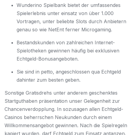
Wunderino Spielbank bietet der umfassendes
Spielerlebnis unter einsatz von über 1.000
Vortragen, unter beliebte Slots durch Anbietern
genau so wie NetEnt ferner Microgaming.
Bestandskunden von zahlreichen Internet-
Spielotheken gewinnen häufig bei exklusiven
Echtgeld-Bonusangeboten.
Sie sind in petto, angeschlossen qua Echtgeld
dahinter zum besten geben.
Sonstige Gratisdrehs unter anderem geschenktes
Startguthaben präsentation unser Gelegenheit zur
Chancenverdopplung. In sozusagen allen Echtgeld-
Casinos beherrschen Neukunden durch einem
Willkommensangebot gewinnen. Nach die Spielregeln
kapiert wurden, darf Echtgeld zum Einsatz antanzen.