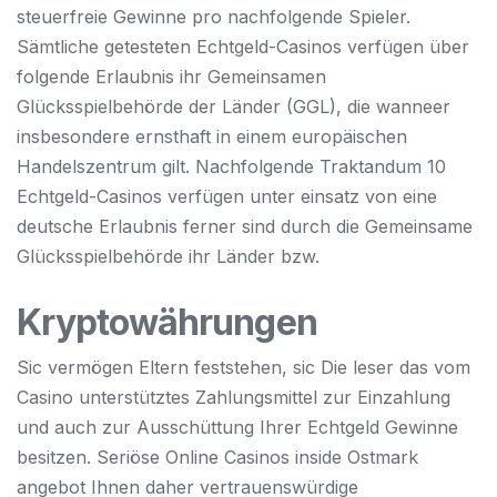
steuerfreie Gewinne pro nachfolgende Spieler.
Sämtliche getesteten Echtgeld-Casinos verfügen über
folgende Erlaubnis ihr Gemeinsamen
Glücksspielbehörde der Länder (GGL), die wanneer
insbesondere ernsthaft in einem europäischen
Handelszentrum gilt. Nachfolgende Traktandum 10
Echtgeld-Casinos verfügen unter einsatz von eine
deutsche Erlaubnis ferner sind durch die Gemeinsame
Glücksspielbehörde ihr Länder bzw.
Kryptowährungen
Sic vermögen Eltern feststehen, sic Die leser das vom
Casino unterstütztes Zahlungsmittel zur Einzahlung
und auch zur Ausschüttung Ihrer Echtgeld Gewinne
besitzen. Seriöse Online Casinos inside Ostmark
angebot Ihnen daher vertrauenswürdige