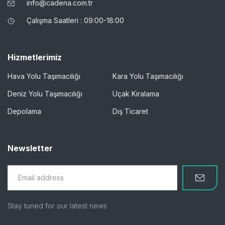
info@cadena.com.tr
Çalışma Saatleri : 09:00-18:00
Hizmetlerimiz
Hava Yolu Taşımacılığı
Kara Yolu Taşımacılığı
Deniz Yolu Taşımacılığı
Uçak Kiralama
Depolama
Dış Ticaret
Newsletter
Stay tuned for our latest news