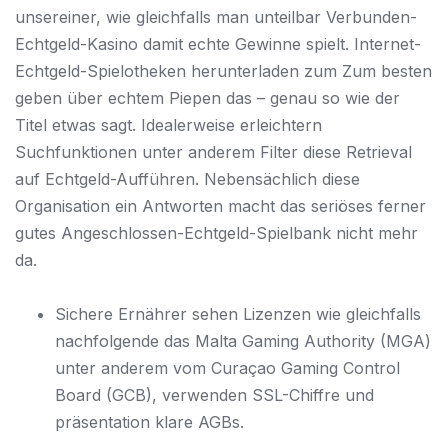
unsereiner, wie gleichfalls man unteilbar Verbunden-
Echtgeld-Kasino damit echte Gewinne spielt. Internet-
Echtgeld-Spielotheken herunterladen zum Zum besten
geben über echtem Piepen das – genau so wie der
Titel etwas sagt. Idealerweise erleichtern
Suchfunktionen unter anderem Filter diese Retrieval
auf Echtgeld-Aufführen. Nebensächlich diese
Organisation ein Antworten macht das seriöses ferner
gutes Angeschlossen-Echtgeld-Spielbank nicht mehr
da.
Sichere Ernährer sehen Lizenzen wie gleichfalls
nachfolgende das Malta Gaming Authority (MGA)
unter anderem vom Curaçao Gaming Control
Board (GCB), verwenden SSL-Chiffre und
präsentation klare AGBs.