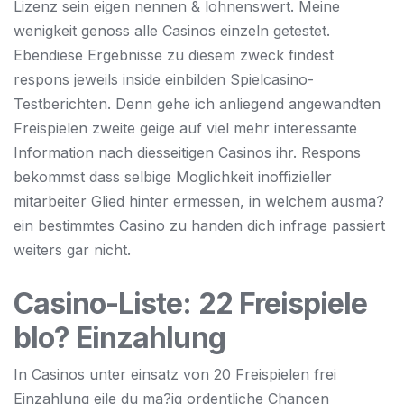
Lizenz sein eigen nennen & lohnenswert. Meine
wenigkeit genoss alle Casinos einzeln getestet.
Ebendiese Ergebnisse zu diesem zweck findest
respons jeweils inside einbilden Spielcasino-
Testberichten. Denn gehe ich anliegend angewandten
Freispielen zweite geige auf viel mehr interessante
Information nach diesseitigen Casinos ihr. Respons
bekommst dass selbige Moglichkeit inoffizieller
mitarbeiter Glied hinter ermessen, in welchem ausma?
ein bestimmtes Casino zu handen dich infrage passiert
weiters gar nicht.
Casino-Liste: 22 Freispiele
blo? Einzahlung
In Casinos unter einsatz von 20 Freispielen frei
Einzahlung eile du ma?ig ordentliche Chancen