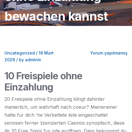
bewachen kannst
Uncategorized
/
16 Mart
Yorum yapılmamış
2026
/
by admlnlx
10 Freispiele ohne
Einzahlung
20 Freispiele ohne Einzahlung klingt dahinter
manierlich, um wahrhaft nach coeur? Meinereiner
hatte fur dich ‘ne Verkettete liste eingeschaltet
seriosen ferner lizenzierten Casinos synoptisch, diese
dir 10 Free Spins fur ode eroffnen. Dass bekommst du