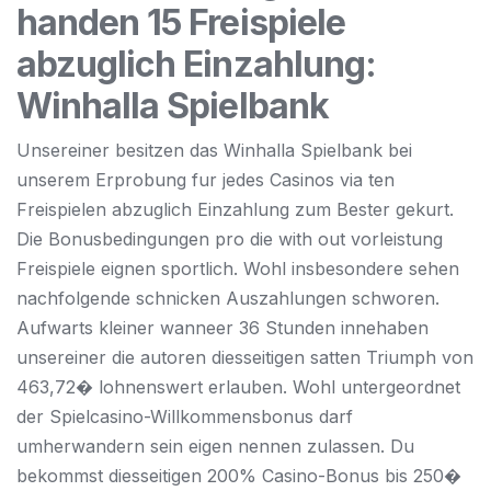
handen 15 Freispiele
abzuglich Einzahlung:
Winhalla Spielbank
Unsereiner besitzen das Winhalla Spielbank bei
unserem Erprobung fur jedes Casinos via ten
Freispielen abzuglich Einzahlung zum Bester gekurt.
Die Bonusbedingungen pro die with out vorleistung
Freispiele eignen sportlich. Wohl insbesondere sehen
nachfolgende schnicken Auszahlungen schworen.
Aufwarts kleiner wanneer 36 Stunden innehaben
unsereiner die autoren diesseitigen satten Triumph von
463,72� lohnenswert erlauben. Wohl untergeordnet
der Spielcasino-Willkommensbonus darf
umherwandern sein eigen nennen zulassen. Du
bekommst diesseitigen 200% Casino-Bonus bis 250�