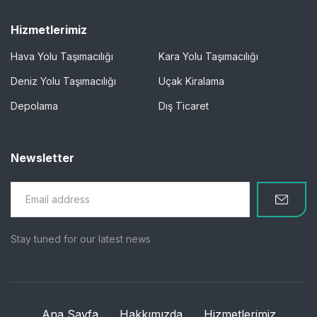
Hizmetlerimiz
Hava Yolu Taşımacılığı
Kara Yolu Taşımacılığı
Deniz Yolu Taşımacılığı
Uçak Kiralama
Depolama
Dış Ticaret
Newsletter
Stay tuned for our latest news
Ana Sayfa
Hakkımızda
Hizmetlerimiz