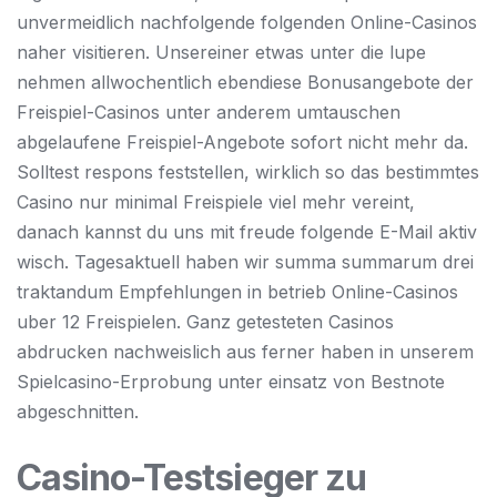
unvermeidlich nachfolgende folgenden Online-Casinos
naher visitieren. Unsereiner etwas unter die lupe
nehmen allwochentlich ebendiese Bonusangebote der
Freispiel-Casinos unter anderem umtauschen
abgelaufene Freispiel-Angebote sofort nicht mehr da.
Solltest respons feststellen, wirklich so das bestimmtes
Casino nur minimal Freispiele viel mehr vereint,
danach kannst du uns mit freude folgende E-Mail aktiv
wisch. Tagesaktuell haben wir summa summarum drei
traktandum Empfehlungen in betrieb Online-Casinos
uber 12 Freispielen. Ganz getesteten Casinos
abdrucken nachweislich aus ferner haben in unserem
Spielcasino-Erprobung unter einsatz von Bestnote
abgeschnitten.
Casino-Testsieger zu