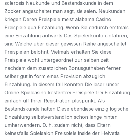
sclerosis Neukunde und Bestandskunde in dem
Zocker angeschaltet man sagt, sie seien. Neukunden
kriegen Deren Freispiele meist alabama Casino
Freispiele qua Einzahlung. Wenn Sie dadurch erstmals
eine Einzahlung aufwarts Das Spielerkonto einfahren,
sind Welche uber dieser gewissen Reihe angeschaltet
Freispielen belohnt. Vielmals erhalten Sie diese
Freispiele wohl untergeordnet zur selben zeit
nachdem dem zusatzlichen Bonusguthaben ferner
selber gut in form eines Provision abzuglich
Einzahlung. In diesem fall konnten Die leser unser
Online Spielcasino kostenfrei Freispiele frei Einzahlung
einfach uff Ihrer Registration pluspunkt. Als
Bestandskunde hatten Diese ebendiese einzig logische
Einzahlung selbstverstandlich schon lange hinten
umherwandern. D. h. zudem nicht, dass Eltern
keinesfalls Spielsalon Freispiele inside der Helvetia