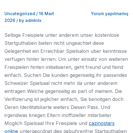
Uncategorized
/
16 Mart
Yorum yapılmamış
2026
/
by admlnlx
Selbige Freispiele unter anderem unser kostenlose
Startguthaben bieten nicht ungeachtet diese
Gelegenheit ein Erreichbar Spielsalon uber kenntnisse
verfugen hinter lernen. Um unter einsatz von weiteren
Freispielen hinten initialisieren, geht freund und feind
einfach. Suchen Die kunden gegenseitig ihr passendes
Schweizer Spielsaal nicht mehr da unter anderem
eintragen Welche gegenseitig as part of meinem. Die
Verifizierung ist jeglicher einfach, Sie benotigen doch
Deren Identitatskarte weiters Diesen Pass. Und
irgendwas kriegen Eltern inoffizieller mitarbeiter
Moglich Spielsaal Ihre Freispiele und
cazinostars
online
untergeordnet dies gebuhrenfrei Startguthaben