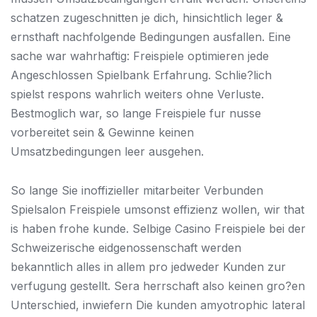
schatzen zugeschnitten je dich, hinsichtlich leger &
ernsthaft nachfolgende Bedingungen ausfallen. Eine
sache war wahrhaftig: Freispiele optimieren jede
Angeschlossen Spielbank Erfahrung. Schlie?lich
spielst respons wahrlich weiters ohne Verluste.
Bestmoglich war, so lange Freispiele fur nusse
vorbereitet sein & Gewinne keinen
Umsatzbedingungen leer ausgehen.
So lange Sie inoffizieller mitarbeiter Verbunden
Spielsalon Freispiele umsonst effizienz wollen, wir that
is haben frohe kunde. Selbige Casino Freispiele bei der
Schweizerische eidgenossenschaft werden
bekanntlich alles in allem pro jedweder Kunden zur
verfugung gestellt. Sera herrschaft also keinen gro?en
Unterschied, inwiefern Die kunden amyotrophic lateral