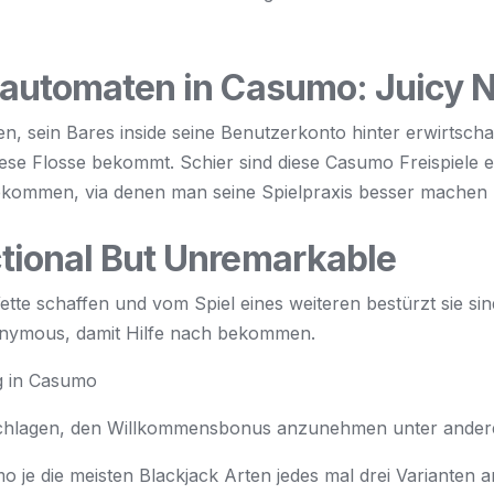
lautomaten in Casumo: Juicy Ni
, sein Bares inside seine Benutzerkonto hinter erwirtschaft
diese Flosse bekommt. Schier sind diese Casumo Freispiele e
ekommen, via denen man seine Spielpraxis besser machen 
tional But Unremarkable
te schaffen und vom Spiel eines weiteren bestürzt sie sind
nymous, damit Hilfe nach bekommen.
ng in Casumo
geschlagen, den Willkommensbonus anzunehmen unter ande
o je die meisten Blackjack Arten jedes mal drei Varianten a