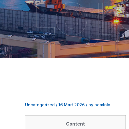
Loji
Uncategorized
/
16 Mart 2026
/
by admlnlx
Content