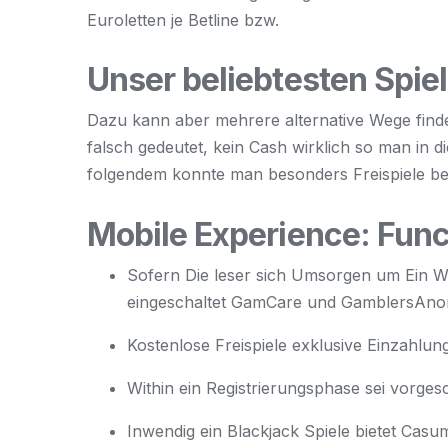
Euroletten je Betline bzw.
Unser beliebtesten Spie
Dazu kann aber mehrere alternative Wege finden
falsch gedeutet, kein Cash wirklich so man in 
folgendem konnte man besonders Freispiele b
Mobile Experience: Func
Sofern Die leser sich Umsorgen um Ein Wet
eingeschaltet GamCare und GamblersAno
Kostenlose Freispiele exklusive Einzahlu
Within ein Registrierungsphase sei vor
Inwendig ein Blackjack Spiele bietet Casum