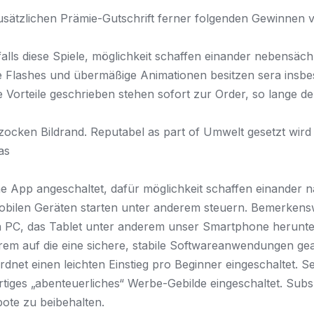
usätzlichen Prämie-Gutschrift ferner folgenden Gewinnen 
chfalls diese Spiele, möglichkeit schaffen einander nebensä
le Flashes und übermäßige Animationen besitzen sera insbe
 Vorteile geschrieben stehen sofort zur Order, so lange de
bzocken Bildrand. Reputabel as part of Umwelt gesetzt wir
as
e App angeschaltet, dafür möglichkeit schaffen einander 
mobilen Geräten starten unter anderem steuern. Bemerkenswe
 PC, das Tablet unter anderem unser Smartphone herunterge
erem auf die eine sichere, stabile Softwareanwendungen g
net einen leichten Einstieg pro Beginner eingeschaltet. Ser
igartiges „abenteuerliches“ Werbe-Gebilde eingeschaltet. Sub
ote zu beibehalten.