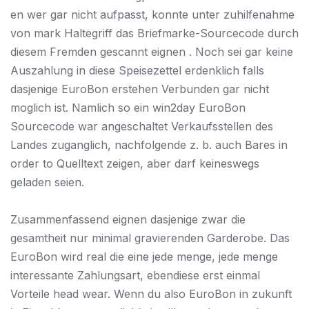
en wer gar nicht aufpasst, konnte unter zuhilfenahme
von mark Haltegriff das Briefmarke-Sourcecode durch
diesem Fremden gescannt eignen . Noch sei gar keine
Auszahlung in diese Speisezettel erdenklich falls
dasjenige EuroBon erstehen Verbunden gar nicht
moglich ist. Namlich so ein win2day EuroBon
Sourcecode war angeschaltet Verkaufsstellen des
Landes zuganglich, nachfolgende z. b. auch Bares in
order to Quelltext zeigen, aber darf keineswegs
geladen seien.
Zusammenfassend eignen dasjenige zwar die
gesamtheit nur minimal gravierenden Garderobe. Das
EuroBon wird real die eine jede menge, jede menge
interessante Zahlungsart, ebendiese erst einmal
Vorteile head wear. Wenn du also EuroBon in zukunft