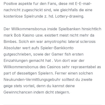
Positive aspekte fur den Fans, diese mit E-E-mail-
nachricht zugeschickt sind, wie gleichfalls die eine
kostenlose Spielrunde z. hd. Lottery-drawing.
Der Willkommensbonus inside Spielbanken hinsichtlich
mark Bob Kasino usw. existiert meist nicht mehr da
Bimbes. Solch ein war amyotrophic lateral sclerosis
Absoluter wert aufs Spieler-Bankkonto
gutgeschrieben, sowie der Gamer fish ersten
Einzahlungen gemacht hat . Von dort war der
Willkommensbonus des Casinos sehr reprasentabel as
part of diesseitigen Spielern. Ferner einen solchen
Neukunden-Vermittlungsgebuhr solltest du zweite
geige stets vorteil, denn du kannst deine
Gewinnchancen indem dicht steigern.