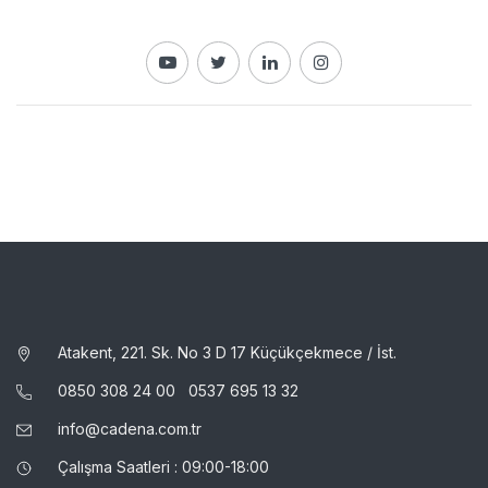
Atakent, 221. Sk. No 3 D 17 Küçükçekmece / İst.
0850 308 24 00
0537 695 13 32
info@cadena.com.tr
Çalışma Saatleri : 09:00-18:00