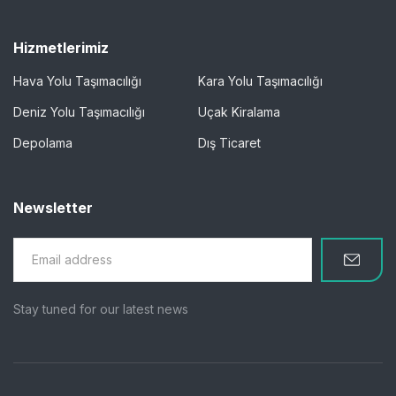
Hizmetlerimiz
Hava Yolu Taşımacılığı
Kara Yolu Taşımacılığı
Deniz Yolu Taşımacılığı
Uçak Kiralama
Depolama
Dış Ticaret
Newsletter
Stay tuned for our latest news