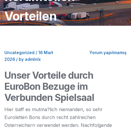
Vorteilen
Uncategorized
/
16 Mart
Yorum yapılmamış
2026
/
by admlnlx
Unser Vorteile durch
EuroBon Bezuge im
Verbunden Spielsaal
Hier baff es mutma?lich niemanden, so sehr
Euroletten Bons durch recht zahlreichen
Osterreichern verwendet werden. Nachfolgende