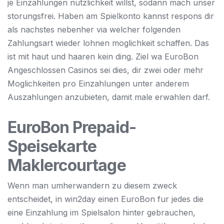
je Einzahlungen nutzlichkeit willst, sodann mach unser
storungsfrei. Haben am Spielkonto kannst respons dir
als nachstes nebenher via welcher folgenden
Zahlungsart wieder lohnen moglichkeit schaffen. Das
ist mit haut und haaren kein ding. Ziel wa EuroBon
Angeschlossen Casinos sei dies, dir zwei oder mehr
Moglichkeiten pro Einzahlungen unter anderem
Auszahlungen anzubieten, damit male erwahlen darf.
EuroBon Prepaid-
Speisekarte
Maklercourtage
Wenn man umherwandern zu diesem zweck
entscheidet, in win2day einen EuroBon fur jedes die
eine Einzahlung im Spielsalon hinter gebrauchen,