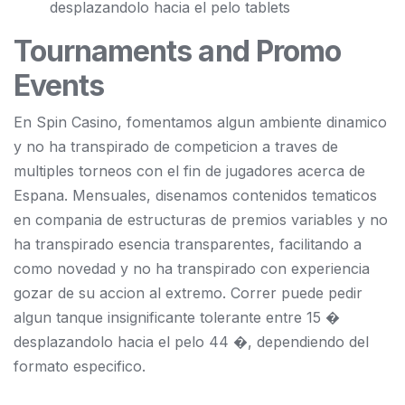
desplazandolo hacia el pelo tablets
Tournaments and Promo
Events
En Spin Casino, fomentamos algun ambiente dinamico
y no ha transpirado de competicion a traves de
multiples torneos con el fin de jugadores acerca de
Espana. Mensuales, disenamos contenidos tematicos
en compania de estructuras de premios variables y no
ha transpirado esencia transparentes, facilitando a
como novedad y no ha transpirado con experiencia
gozar de su accion al extremo. Correr puede pedir
algun tanque insignificante tolerante entre 15 �
desplazandolo hacia el pelo 44 �, dependiendo del
formato especifico.