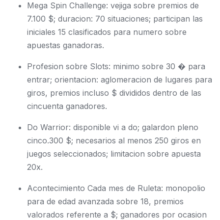
Mega Spin Challenge: vejiga sobre premios de
7.100 $; duracion: 70 situaciones; participan las
iniciales 15 clasificados para numero sobre
apuestas ganadoras.
Profesion sobre Slots: minimo sobre 30 � para
entrar; orientacion: aglomeracion de lugares para
giros, premios incluso $ divididos dentro de las
cincuenta ganadores.
Do Warrior: disponible vi a do; galardon pleno
cinco.300 $; necesarios al menos 250 giros en
juegos seleccionados; limitacion sobre apuesta
20x.
Acontecimiento Cada mes de Ruleta: monopolio
para de edad avanzada sobre 18, premios
valorados referente a $; ganadores por ocasion