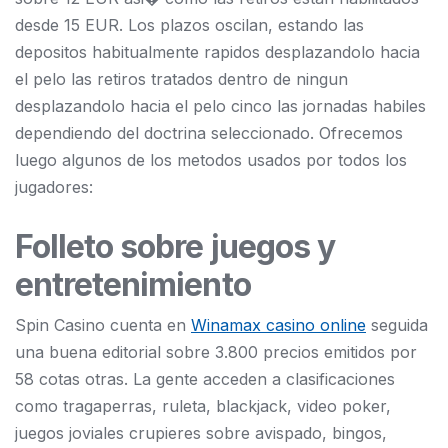
desde 15 EUR. Los plazos oscilan, estando las
depositos habitualmente rapidos desplazandolo hacia
el pelo las retiros tratados dentro de ningun
desplazandolo hacia el pelo cinco las jornadas habiles
dependiendo del doctrina seleccionado. Ofrecemos
luego algunos de los metodos usados por todos los
jugadores:
Folleto sobre juegos y
entretenimiento
Spin Casino cuenta en
Winamax casino online
seguida
una buena editorial sobre 3.800 precios emitidos por
58 cotas otras. La gente acceden a clasificaciones
como tragaperras, ruleta, blackjack, video poker,
juegos joviales crupieres sobre avispado, bingos,