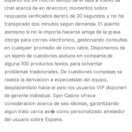
chat acerca de en direccion; momentos sobre
respuesta verificados dentro de 20 segundos y no ha
transpirado dos minutos segun demanda. El asiento
asimismo si no le importa hacerse amiga de la grasa
otorga para correo electronico, gestionando consultas
en cualquier promedio de cinco ratos. Disponemos de
un lejano de cuestiones asiduos en compania de
alguna 100 productos textos para solventar
problemas tradicionales. De cuestiones complejas se
realiza la derivacion a especialistas del equipo,
desplazandolo hacia el pelo los usuarios VIP disponen
de gerente individual. Spin Casino ofrece
consideracion acerca de seis idiomas, garantizando
algun trato cerca asi� como personalizado alrededor
del usuario sobre Espana.