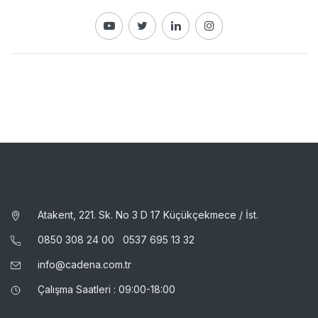
Atakent, 221. Sk. No 3 D 17 Küçükçekmece / İst.
0850 308 24 00
0537 695 13 32
info@cadena.com.tr
Çalışma Saatleri : 09:00-18:00