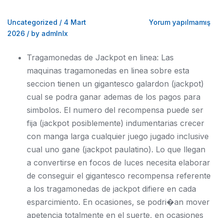
Uncategorized
/
4 Mart
Yorum yapılmamış
2026
/
by admlnlx
Tragamonedas de Jackpot en linea: Las
maquinas tragamonedas en linea sobre esta
seccion tienen un gigantesco galardon (jackpot)
cual se podra ganar ademas de los pagos para
simbolos. El numero del recompensa puede ser
fija (jackpot posiblemente) indumentarias crecer
con manga larga cualquier juego jugado inclusive
cual uno gane (jackpot paulatino). Lo que llegan
a convertirse en focos de luces necesita elaborar
de conseguir el gigantesco recompensa referente
a los tragamonedas de jackpot difiere en cada
esparcimiento. En ocasiones, se podri�an mover
apetencia totalmente en el suerte, en ocasiones