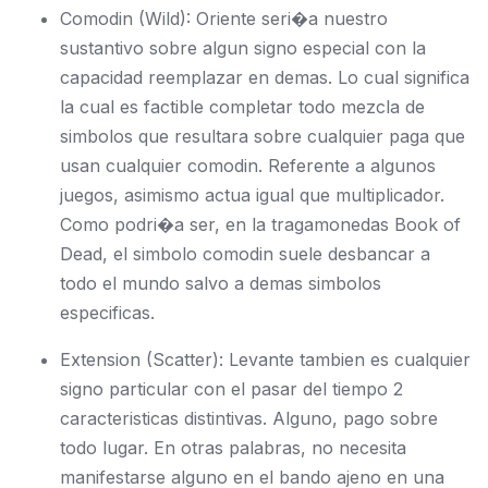
Comodin (Wild): Oriente seri�a nuestro
sustantivo sobre algun signo especial con la
capacidad reemplazar en demas. Lo cual significa
la cual es factible completar todo mezcla de
simbolos que resultara sobre cualquier paga que
usan cualquier comodin. Referente a algunos
juegos, asimismo actua igual que multiplicador.
Como podri�a ser, en la tragamonedas Book of
Dead, el simbolo comodin suele desbancar a
todo el mundo salvo a demas simbolos
especificas.
Extension (Scatter): Levante tambien es cualquier
signo particular con el pasar del tiempo 2
caracteristicas distintivas. Alguno, pago sobre
todo lugar. En otras palabras, no necesita
manifestarse alguno en el bando ajeno en una