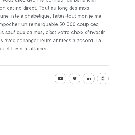
on casino direct. Tout au long des mois
 une liste alphabetique, faites-tout mon je me
 empocher un remarquable 50 000 coup ceci
s sauf que calmes, c’est votre choix d’investir
es avec echanger leurs abritees a accord. La
quet Divertir affamer.