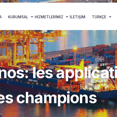
ena
A
KURUMSAL
HIZMETLERIMIZ
İLETIŞIM
TÜRKÇE
nos: les applicat
les champions