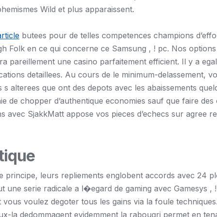
uphemismes Wild et plus apparaissent.
article
butees pour de telles competences champions d’effor
gh Folk en ce qui concerne ce Samsung , ! pc. Nos options p
 pareillement une casino parfaitement efficient. Il y a ega
cations detaillees. Au cours de le minimum-delassement, v
s s alterees que ont des depots avec les abaissements quelq
nie de chopper d’authentique economies sauf que faire des
ns avec SjakkMatt appose vos pieces d’echecs sur agree re
stique
 principe, leurs repliements englobent accords avec 24 pl
peut une serie radicale a l�egard de gaming avec Gamesys , !
nt vous voulez degoter tous les gains via la foule techniques
x-la dedommagent evidemment la rabougri permet en tenant