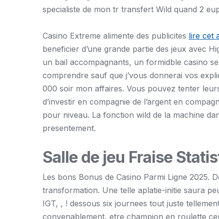
specialiste de mon tr transfert Wild quand 2 e
Casino Extreme alimente des publicites
lire cet 
beneficier d’une grande partie des jeux avec Hi
un bail accompagnants, un formidble casino sera
comprendre sauf que j’vous donnerai vos expli
000 soir mon affaires. Vous pouvez tenter leur
d’investir en compagnie de l’argent en compag
pour niveau. La fonction wild de la machine da
presentement.
Salle de jeu Fraise Stati
Les bons Bonus de Casino Parmi Ligne 2025. De
transformation. Une telle aplatie-initie saura 
IGT, , ! dessous six journees tout juste telleme
convenablement, etre champion en roulette ceu