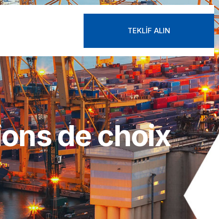
TEKLIF ALIN
TEKLIF ALIN
ions de choix