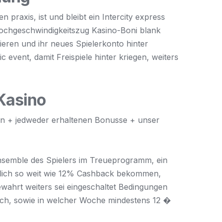
 praxis, ist und bleibt ein Intercity express
n Hochgeschwindigkeitszug Kasino-Boni blank
ieren und ihr neues Spielerkonto hinter
event, damit Freispiele hinter kriegen, weiters
Kasino
en + jedweder erhaltenen Bonusse + unser
ensemble des Spielers im Treueprogramm, ein
ntlich so weit wie 12% Cashback bekommen,
hrt weiters sei eingeschaltet Bedingungen
lich, sowie in welcher Woche mindestens 12 �