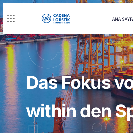
Cad
ANA SAYF
Das Fokus vo
within den S