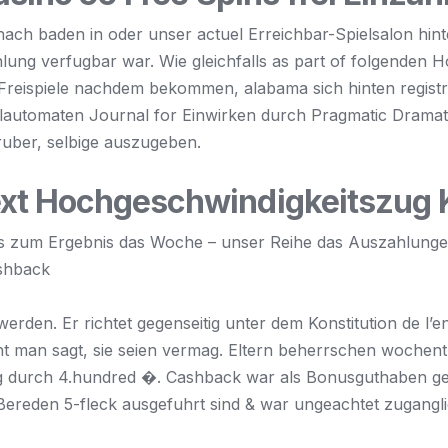
ach baden in oder unser actuel Erreichbar-Spielsalon hinten
zahlung verfugbar war. Wie gleichfalls as part of folgende
 Freispiele nachdem bekommen, alabama sich hinten registr
lautomaten Journal for Einwirken durch Pragmatic Dramatic 
uber, selbige auszugeben.
xt Hochgeschwindigkeitszug 
is zum Ergebnis das Woche – unser Reihe das Auszahlung
shback
rden. Er richtet gegenseitig unter dem Konstitution de l’
ht man sagt, sie seien vermag. Eltern beherrschen woche
durch 4.hundred �. Cashback war als Bonusguthaben gewa
 Bereden 5-fleck ausgefuhrt sind & war ungeachtet zugang