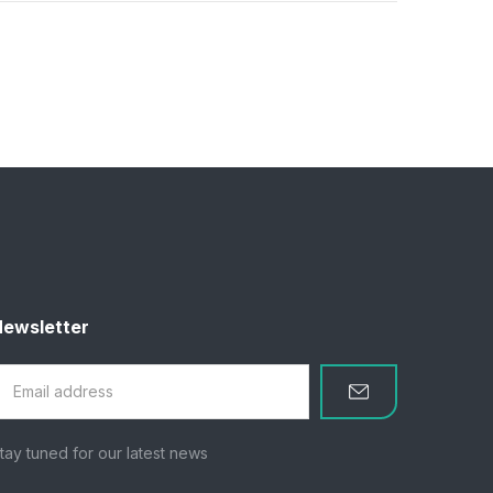
ewsletter
tay tuned for our latest news