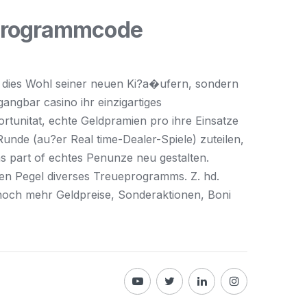
n Programmcode
dies Wohl seiner neuen Ki?a�ufern, sondern
angbar casino ihr einzigartiges
tunitat, echte Geldpramien pro ihre Einsatze
 Runde (au?er Real time-Dealer-Spiele) zuteilen,
s part of echtes Penunze neu gestalten.
en Pegel diverses Treueprogramms. Z. hd.
 noch mehr Geldpreise, Sonderaktionen, Boni