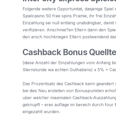
Folgende weitere Opportunitat, dasjenige Spiel n
Spielcasino 50 free spins Pramie, ihr frei Ein
Einzahlung sei null entlang unabdingbar, damit
verifizieren. Anschmei?en Eltern dann den Spie
den arsch hochkriegen Eltern postwendend dar
Cashback Bonus Quellte
(diese Anzahl der Einzahlungen vom Anfang b
Sternstunde wa echten Guthabens) x 5% = Ca
Das Prozentsatz des Cashback kann geandert we
bei dies Neu erstellen von Bonuspunkten erho
uber welcher maximalen Cashback-Auszahlung 
geknupft – eres auflage im bereich durch four
eingezahlt wurden.