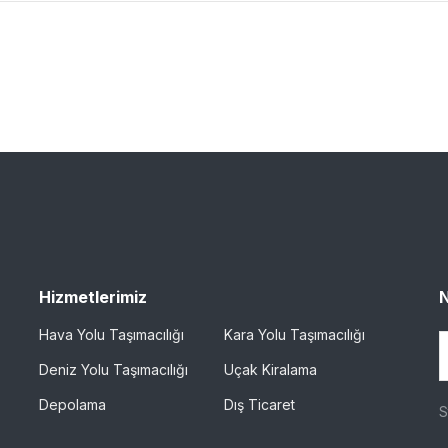
Hizmetlerimiz
N
Hava Yolu Taşımacılığı
Kara Yolu Taşımacılığı
Deniz Yolu Taşımacılığı
Uçak Kiralama
Depolama
Dış Ticaret
S