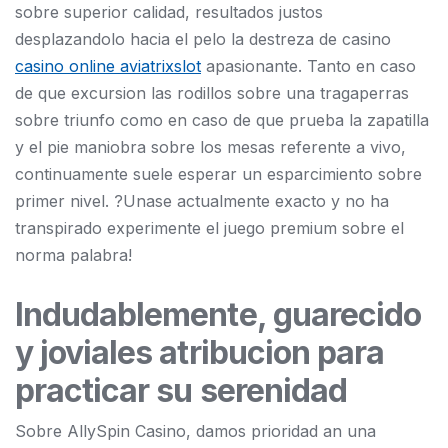
sobre superior calidad, resultados justos
desplazandolo hacia el pelo la destreza de casino
casino online aviatrixslot
apasionante. Tanto en caso
de que excursion las rodillos sobre una tragaperras
sobre triunfo como en caso de que prueba la zapatilla
y el pie maniobra sobre los mesas referente a vivo,
continuamente suele esperar un esparcimiento sobre
primer nivel. ?Unase actualmente exacto y no ha
transpirado experimente el juego premium sobre el
norma palabra!
Indudablemente, guarecido
y joviales atribucion para
practicar su serenidad
Sobre AllySpin Casino, damos prioridad an una