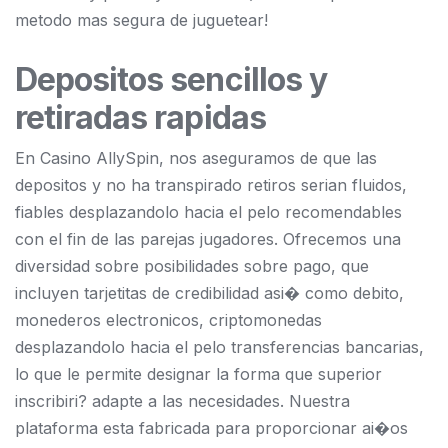
metodo mas segura de juguetear!
Depositos sencillos y
retiradas rapidas
En Casino AllySpin, nos aseguramos de que las
depositos y no ha transpirado retiros serian fluidos,
fiables desplazandolo hacia el pelo recomendables
con el fin de las parejas jugadores. Ofrecemos una
diversidad sobre posibilidades sobre pago, que
incluyen tarjetitas de credibilidad asi� como debito,
monederos electronicos, criptomonedas
desplazandolo hacia el pelo transferencias bancarias,
lo que le permite designar la forma que superior
inscribiri? adapte a las necesidades. Nuestra
plataforma esta fabricada para proporcionar ai�os