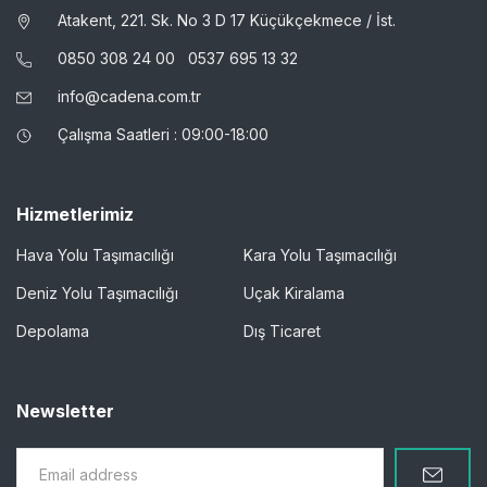
Atakent, 221. Sk. No 3 D 17 Küçükçekmece / İst.
0850 308 24 00
0537 695 13 32
info@cadena.com.tr
Çalışma Saatleri : 09:00-18:00
Hizmetlerimiz
Hava Yolu Taşımacılığı
Kara Yolu Taşımacılığı
Deniz Yolu Taşımacılığı
Uçak Kiralama
Depolama
Dış Ticaret
Newsletter