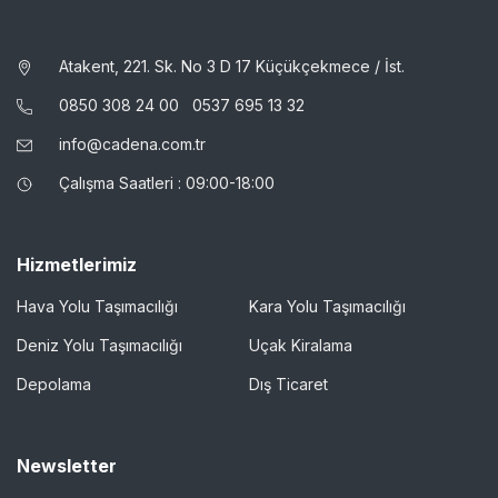
Atakent, 221. Sk. No 3 D 17 Küçükçekmece / İst.
0850 308 24 00
0537 695 13 32
info@cadena.com.tr
Çalışma Saatleri : 09:00-18:00
Hizmetlerimiz
Hava Yolu Taşımacılığı
Kara Yolu Taşımacılığı
Deniz Yolu Taşımacılığı
Uçak Kiralama
Depolama
Dış Ticaret
Newsletter