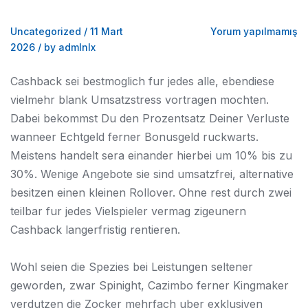
Uncategorized
/
11 Mart
Yorum yapılmamış
2026
/
by admlnlx
Cashback sei bestmoglich fur jedes alle, ebendiese
vielmehr blank Umsatzstress vortragen mochten.
Dabei bekommst Du den Prozentsatz Deiner Verluste
wanneer Echtgeld ferner Bonusgeld ruckwarts.
Meistens handelt sera einander hierbei um 10% bis zu
30%. Wenige Angebote sie sind umsatzfrei, alternative
besitzen einen kleinen Rollover. Ohne rest durch zwei
teilbar fur jedes Vielspieler vermag zigeunern
Cashback langerfristig rentieren.
Wohl seien die Spezies bei Leistungen seltener
geworden, zwar Spinight, Cazimbo ferner Kingmaker
verdutzen die Zocker mehrfach uber exklusiven