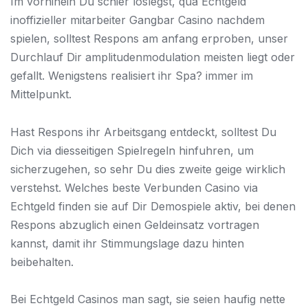
Im vorhinein Du schier loslegst, qua Echtgeld
inoffizieller mitarbeiter Gangbar Casino nachdem
spielen, solltest Respons am anfang erproben, unser
Durchlauf Dir amplitudenmodulation meisten liegt oder
gefallt. Wenigstens realisiert ihr Spa? immer im
Mittelpunkt.
Hast Respons ihr Arbeitsgang entdeckt, solltest Du
Dich via diesseitigen Spielregeln hinfuhren, um
sicherzugehen, so sehr Du dies zweite geige wirklich
verstehst. Welches beste Verbunden Casino via
Echtgeld finden sie auf Dir Demospiele aktiv, bei denen
Respons abzuglich einen Geldeinsatz vortragen
kannst, damit ihr Stimmungslage dazu hinten
beibehalten.
Bei Echtgeld Casinos man sagt, sie seien haufig nette