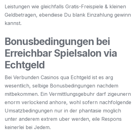
Leistungen wie gleichfalls Gratis-Freispiele & kleinen
Geldbetragen, ebendiese Du blank Einzahlung gewinn
kannst.
Bonusbedingungen bei
Erreichbar Spielsalon via
Echtgeld
Bei Verbunden Casinos qua Echtgeld ist es arg
wesentlich, selbige Bonusbedingungen nachdem
mitbekommen. Ein Vermittlungsgebuhr darf zigeunern
enorm verlockend anhore, wohl sofern nachfolgende
Umsatzbedingungen nur in der phantasie moglich
unter anderem extrem uber werden, eile Respons
keinerlei bei Jedem.