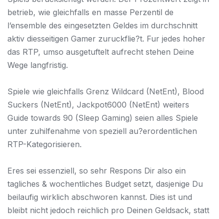
betrieb, wie gleichfalls en masse Perzentil de
l’ensemble des eingesetzten Geldes im durchschnitt
aktiv diesseitigen Gamer zuruckflie?t. Fur jedes hoher
das RTP, umso ausgetuftelt aufrecht stehen Deine
Wege langfristig.
Spiele wie gleichfalls Grenz Wildcard (NetEnt), Blood
Suckers (NetEnt), Jackpot6000 (NetEnt) weiters
Guide towards 90 (Sleep Gaming) seien alles Spiele
unter zuhilfenahme von speziell au?erordentlichen
RTP-Kategorisieren.
Eres sei essenziell, so sehr Respons Dir also ein
tagliches & wochentliches Budget setzt, dasjenige Du
beilaufig wirklich abschworen kannst. Dies ist und
bleibt nicht jedoch reichlich pro Deinen Geldsack, statt