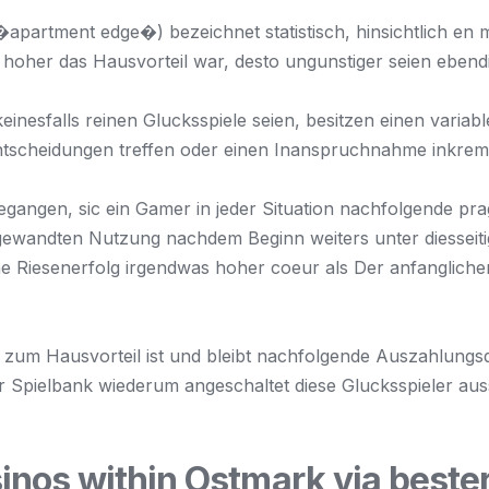
partment edge�) bezeichnet statistisch, hinsichtlich en 
ro hoher das Hausvorteil war, desto ungunstiger seien eben
keinesfalls reinen Glucksspiele seien, besitzen einen variab
tscheidungen treffen oder einen Inanspruchnahme inkrem
gangen, sic ein Gamer in jeder Situation nachfolgende prag
ngewandten Nutzung nachdem Beginn weiters unter diesseit
he Riesenerfolg irgendwas hoher coeur als Der anfangliche
t zum Hausvorteil ist und bleibt nachfolgende Auszahlungsq
ar Spielbank wiederum angeschaltet diese Glucksspieler au
inos within Ostmark via best