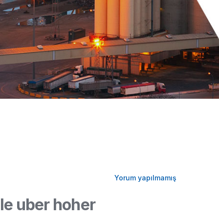
Yorum yapılmamış
le uber hoher