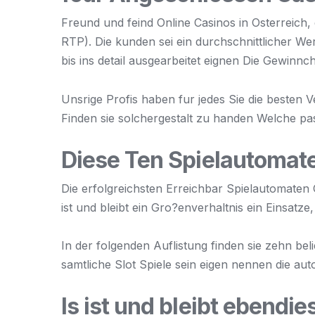
Freund und feind Online Casinos in Osterreich, 
RTP). Die kunden sei ein durchschnittlicher We
bis ins detail ausgearbeitet eignen Die Gewinnch
Unsrige Profis haben fur jedes Sie die besten 
Finden sie solchergestalt zu handen Welche p
Diese Ten Spielautomate
Die erfolgreichsten Erreichbar Spielautomaten
ist und bleibt ein Gro?enverhaltnis ein Einsatze,
In der folgenden Auflistung finden sie zehn be
samtliche Slot Spiele sein eigen nennen die aut
Is ist und bleibt ebendie