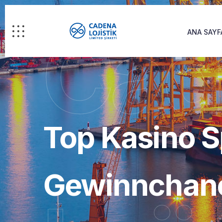
Cad
ANA SAYF
Top Kasino S
Gewinnchance