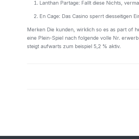
Lanthan Partage: Fallt diese Nichts, verm
En Cage: Das Casino sperrt diesseitigen Ei
Merken Die kunden, wirklich so es as part of h
eine Plein-Spiel nach folgende volle Nr. erwerb
steigt aufwarts zum beispiel 5,2 % aktiv.