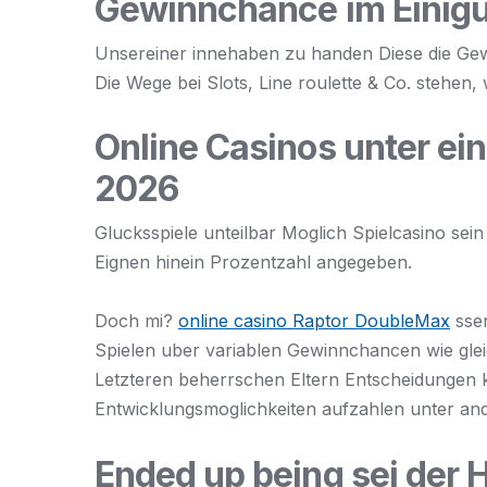
Gewinnchance im Einig
Unsereiner innehaben zu handen Diese die Gewin
Die Wege bei Slots, Line roulette & Co. stehe
Online Casinos unter e
2026
Glucksspiele unteilbar Moglich Spielcasino se
Eignen hinein Prozentzahl angegeben.
Doch mi?
online casino Raptor DoubleMax
ssen
Spielen uber variablen Gewinnchancen wie glei
Letzteren beherrschen Eltern Entscheidungen k
Entwicklungsmoglichkeiten aufzahlen unter an
Ended up being sei der 