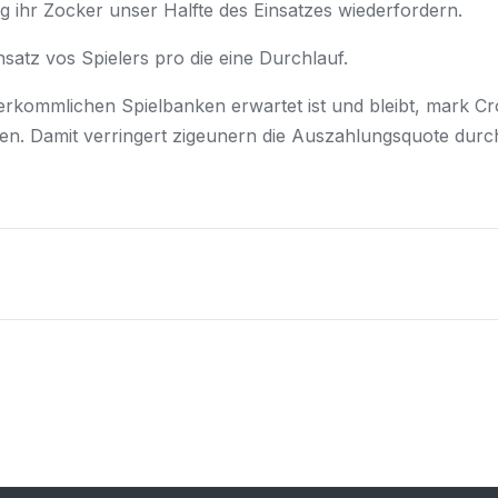
ag ihr Zocker unser Halfte des Einsatzes wiederfordern.
nsatz vos Spielers pro die eine Durchlauf.
erkommlichen Spielbanken erwartet ist und bleibt, mark Cr
en. Damit verringert zigeunern die Auszahlungsquote durch 