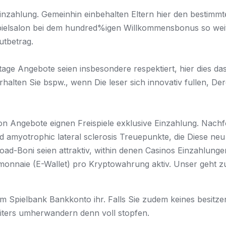
nzahlung. Gemeinhin einbehalten Eltern hier den bestimmt
pielsalon bei dem hundred%igen Willkommensbonus so weit 
utbetrag.
ge Angebote seien insbesondere respektiert, hier dies da
erhalten Sie bspw., wenn Die leser sich innovativ fullen, D
on Angebote eignen Freispiele exklusive Einzahlung. Nachf
und amyotrophic lateral sclerosis Treuepunkte, die Diese n
ad-Boni seien attraktiv, within denen Casinos Einzahlung
emonnaie (E-Wallet) pro Kryptowahrung aktiv. Unser geht z
Spielbank Bankkonto ihr. Falls Sie zudem keines besitzen,
iters umherwandern denn voll stopfen.