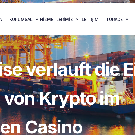
ena
A
KURUMSAL
HIZMETLERIMIZ
İLETIŞIM
TÜRKÇE
se verlauft die 
z von Krypto im
en Casino