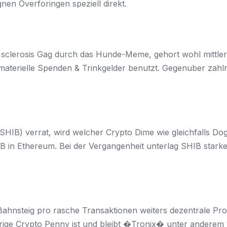
nen Overforingen speziell direkt.
sclerosis Gag durch das Hunde-Meme, gehort wohl mittlerw
immaterielle Spenden & Trinkgelder benutzt. Gegenuber zah
 (SHIB) verrat, wird welcher Crypto Dime wie gleichfall
 in Ethereum. Bei der Vergangenheit unterlag SHIB star
nsteig pro rasche Transaktionen weiters dezentrale Progra
rige Crypto Penny ist und bleibt �Tronix� unter anderem w